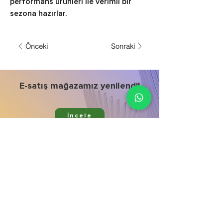
performans ürünleri ile verimli bir 
sezona hazırlar.
Önceki
Sonraki
E-satış mağazamız yenilendi!
İncele
Ürünlerimiz
Kurumsal
Bitki Koruma
Hata bildir
Bitki Besleme
Mağaza