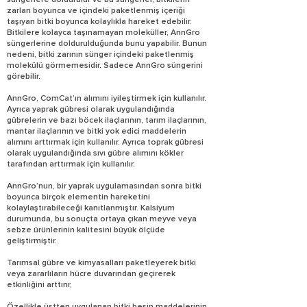
süngerlere doldurulur ve bu süngerler, bitkilerin
zarları boyunca ve içindeki paketlenmiş içeriği
taşıyan bitki boyunca kolaylıkla hareket edebilir.
Bitkilere kolayca taşınamayan moleküller, AnnGro
süngerlerine doldurulduğunda bunu yapabilir. Bunun
nedeni, bitki zarının sünger içindeki paketlenmiş
molekülü görmemesidir. Sadece AnnGro süngerini
görebilir.
AnnGro, ComCat’ın alımını iyileştirmek için kullanılır.
Ayrıca yaprak gübresi olarak uygulandığında
gübrelerin ve bazı böcek ilaçlarının, tarım ilaçlarının,
mantar ilaçlarının ve bitki yok edici maddelerin
alımını arttırmak için kullanılır. Ayrıca toprak gübresi
olarak uygulandığında sıvı gübre alımını kökler
tarafından arttırmak için kullanılır.
AnnGro’nun, bir yaprak uygulamasından sonra bitki
boyunca birçok elementin hareketini
kolaylaştırabileceği kanıtlanmıştır. Kalsiyum
durumunda, bu sonuçta ortaya çıkan meyve veya
sebze ürünlerinin kalitesini büyük ölçüde
geliştirmiştir.
Tarımsal gübre ve kimyasalları paketleyerek bitki
veya zararlıların hücre duvarından geçirerek
etkinliğini arttırır,