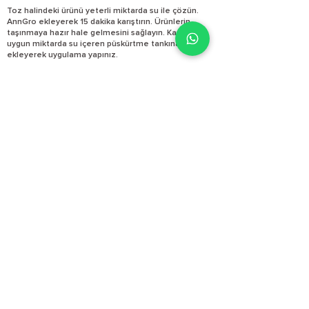
Toz halindeki ürünü yeterli miktarda su ile çözün.
AnnGro ekleyerek 15 dakika karıştırın. Ürünlerin
taşınmaya hazır hale gelmesini sağlayın. Karışımı
uygun miktarda su içeren püskürtme tankına
ekleyerek uygulama yapınız.
Karışabilirlik
AnnGro, bilinen tüm gübre ve ilaçlar ile karışabilir
olmasına rağmen karışabilirliğinden emin
olmadığınız karışımlar için kavanoz testi yapınız.
E-satış mağazamız yenilendi!
İncele