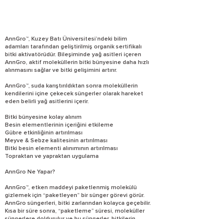
AnnGro™, Kuzey Batı Üniversitesi’ndeki bilim
adamları tarafından geliştirilmiş organik sertifikalı
bitki aktivatörüdür. Bileşiminde yağ asitleri içeren
AnnGro, aktif moleküllerin bitki bünyesine daha hızlı
alınmasını sağlar ve bitki gelişimini artırır.
AnnGro™, suda karıştırıldıktan sonra moleküllerin
kendilerini içine çekecek süngerler olarak hareket
eden belirli yağ asitlerini içerir.
Bitki bünyesine kolay alınım
Besin elementlerinin içeriğini etkileme
Gübre etkinliğinin artırılması
Meyve & Sebze kalitesinin artırılması
Bitki besin elementi alınımının artırılması
Topraktan ve yapraktan uygulama
AnnGro Ne Yapar?
AnnGro™, etken maddeyi paketlenmiş molekülü
gizlemek için “paketleyen” bir sünger görevi görür.
AnnGro süngerleri, bitki zarlarından kolayca geçebilir.
Kısa bir süre sonra, “paketleme” süresi, moleküller