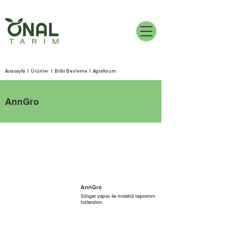
Anasayfa
|
Ürünler
|
Bitki Besleme
|
Agraforum
AnnGro
AnnGro
Sünger yapısı ile molekül taşınımını
hızlandırın.