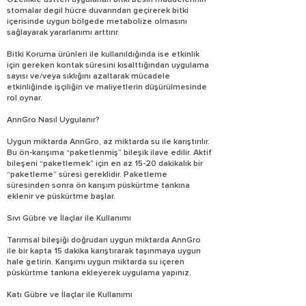
Özellikle üstten uygulanan bitki besin maddelerinin
stomalar degil hücre duvarından geçirerek bitki
içerisinde uygun bölgede metabolize olmasını
sağlayarak yararlanımı arttırır.
Bitki Koruma ürünleri ile kullanıldığında ise etkinlik
için gereken kontak süresini kısalttığından uygulama
sayısı ve/veya sıklığını azaltarak mücadele
etkinliğinde işçiliğin ve maliyetlerin düşürülmesinde
rol oynar.
AnnGro Nasıl Uygulanır?
Uygun miktarda AnnGro, az miktarda su ile karıştırılır.
Bu ön-karışıma “paketlenmiş” bileşik ilave edilir. Aktif
bileşeni “paketlemek” için en az 15-20 dakikalık bir
“paketleme” süresi gereklidir. Paketleme
süresinden sonra ön karışım püskürtme tankına
eklenir ve püskürtme başlar.
Sıvı Gübre ve İlaçlar ile Kullanımı
Tarımsal bileşiği doğrudan uygun miktarda AnnGro
ile bir kapta 15 dakika karıştırarak taşınmaya uygun
hale getirin. Karışımı uygun miktarda su içeren
püskürtme tankına ekleyerek uygulama yapınız.
Katı Gübre ve İlaçlar ile Kullanımı