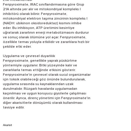
Etki mekanizması
Fenpyroximate, IRAC sınıflandırmasına göre Grup
21A altında yer alır ve mitokondriyal kompleks I
inhibitörü olarak bilinir. Fenpyroximate,
mitokondriyal elektron taşıma zincirinin kompleks I
(NADH: ubikinon oksidoreduktaz) kısmını inhibe
eder. Bu inhibisyon, ATP üretimini kesintiye
uğratarak zararlının enerji metabolizmasını durdurur
ve sonuç olarak ölümüne yol açar. Fenpyroximate,
özellikle temas yoluyla etkilidir ve zararlılara hızlı bir
şekilde etki eder.
Uygulama ve çevresel duyarlılık
Fenpyroximate, genellikle yaprak püskürtme
yöntemiyle uygulanır. Bitki yüzeyinde kalır ve
zararlılarla temas ettiğinde etkisini gösterir.
Fenpyroximate'in çevresel olarak sucul organizmalar
için toksik olabileceği göz önünde bulundurularak,
uygulama sırasında su kaynaklarından uzak
durulmalıdır. Rüzgarlı havalarda uygulamadan
kaçınılması ve uygun koruyucu giysilerle çalışılması
önerilir. Ayrıca, direnç yönetimi için Fenpyroximate'in
diğer akarisitlerle dönüşümlü olarak kullanılması
tavsiye edilir.
Akarisit