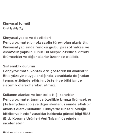
Kimyasal formül
C₂₅H₂₈N₂O₄
Kimyasal yapısı ve özellikleri
Fenpyroximate, bir oksazolin türevi olan akarisittir.
Kimyasal yapısında fenoksi grubu, pirazol halkası ve
oksazolin yapısı bulunur. Bu bileşik, özellikle kırmızı
örümcekler ve diğer akarlar üzerinde etkilidir.
Sistemiklik durumu
Fenpyroximate, kontak etki gösteren bir akarisittir.
Bitki yüzeyine uygulandığında, zararlılarla doğrudan
temas ettiğinde etkisini gösterir ve bitki içinde
sistemik olarak hareket etmez.
Kullanım alanları ve kontrol ettiği zararlılar
Fenpyroximate, tarımda özellikle kırmızı örümcekler
(Tetranychus spp.) ve diğer akarlar üzerinde etkili bir
akarisit olarak kullanılır. Türkiye'de ruhsatlı olduğu
bitkiler ve hedef zararlılar hakkında güncel bilgi BKÜ
(Bitki Koruma Ürünleri Veri Tabanı) üzerinden
incelenebilir.