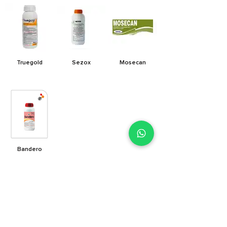
Truegold
Sezox
Mosecan
Bandero
E-satış mağazamız yenilendi!