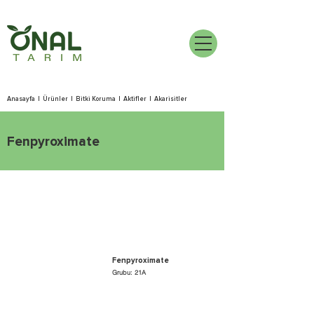
Anasayfa
|
Ürünler
|
Bitki Koruma
|
Aktifler
|
Akarisitler
Fenpyroximate
Fenpyroximate
Grubu: 21A