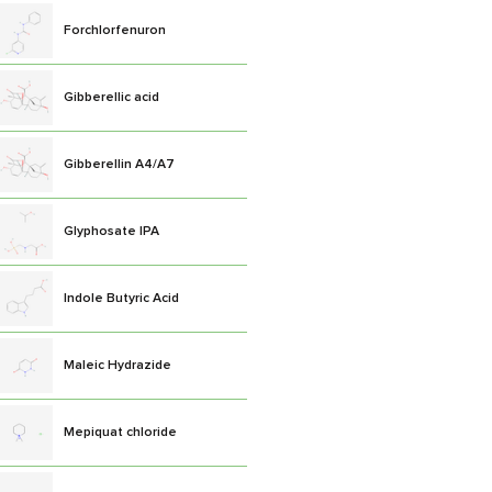
Forchlorfenuron
Gibberellic acid
Gibberellin A4/A7
Glyphosate IPA
Indole Butyric Acid
Maleic Hydrazide
Mepiquat chloride