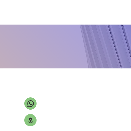
Tribufos
Trinexapac-ethyl