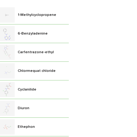
1-Methylcyclopropene
6-Benzyladenine
Carfentrazone-ethyl
Chlormequat chloride
Cyclanilide
Diuron
Ethephon