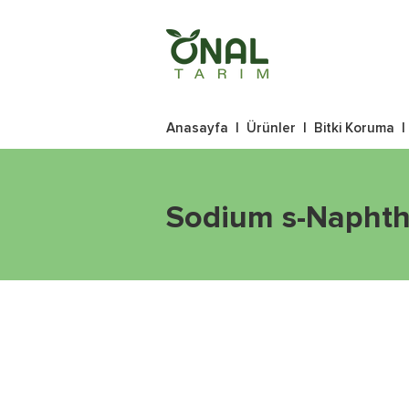
Anasayfa
|
Ürünler
|
Bitki Koruma
Sodium s-Naphth