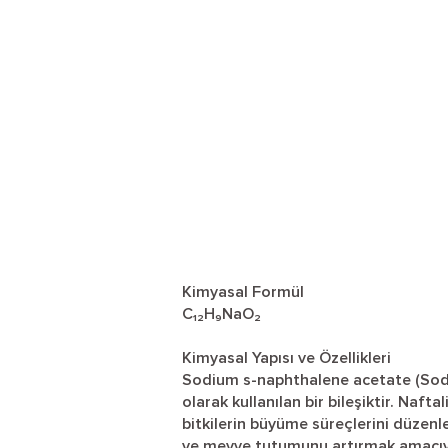
Kimyasal Formül
C₁₂H₉NaO₂
Kimyasal Yapısı ve Özellikleri
Sodium s-naphthalene acetate (Sody
olarak kullanılan bir bileşiktir. Nafta
bitkilerin büyüme süreçlerini düzenl
ve meyve tutumunu artırmak amacıyla