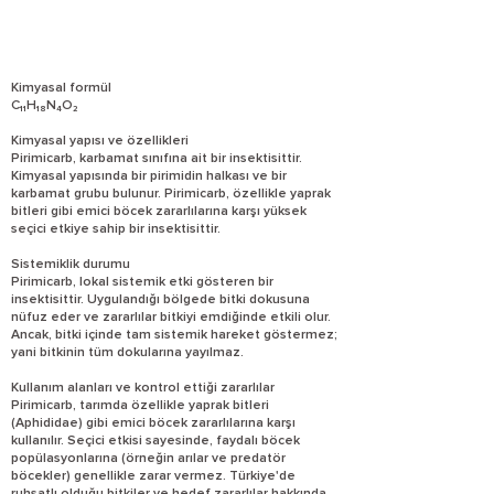
Kimyasal formül
C₁₁H₁₈N₄O₂
Kimyasal yapısı ve özellikleri
Pirimicarb, karbamat sınıfına ait bir insektisittir.
Kimyasal yapısında bir pirimidin halkası ve bir
karbamat grubu bulunur. Pirimicarb, özellikle yaprak
bitleri gibi emici böcek zararlılarına karşı yüksek
seçici etkiye sahip bir insektisittir.
Sistemiklik durumu
Pirimicarb, lokal sistemik etki gösteren bir
insektisittir. Uygulandığı bölgede bitki dokusuna
nüfuz eder ve zararlılar bitkiyi emdiğinde etkili olur.
Ancak, bitki içinde tam sistemik hareket göstermez;
yani bitkinin tüm dokularına yayılmaz.
Kullanım alanları ve kontrol ettiği zararlılar
Pirimicarb, tarımda özellikle yaprak bitleri
(Aphididae) gibi emici böcek zararlılarına karşı
kullanılır. Seçici etkisi sayesinde, faydalı böcek
popülasyonlarına (örneğin arılar ve predatör
böcekler) genellikle zarar vermez. Türkiye'de