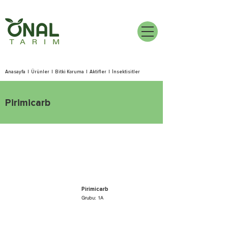
Anasayfa
|
Ürünler
|
Bitki Koruma
|
Aktifler
|
İnsektisitler
Pirimicarb
Pirimicarb
Grubu: 1A