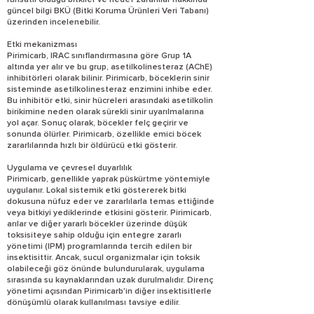
ruhsatlı olduğu bitkiler ve hedef zararlılar hakkında
güncel bilgi BKÜ (Bitki Koruma Ürünleri Veri Tabanı)
üzerinden incelenebilir.
Etki mekanizması
Pirimicarb, IRAC sınıflandırmasına göre Grup 1A
altında yer alır ve bu grup, asetilkolinesteraz (AChE)
inhibitörleri olarak bilinir. Pirimicarb, böceklerin sinir
sisteminde asetilkolinesteraz enzimini inhibe eder.
Bu inhibitör etki, sinir hücreleri arasındaki asetilkolin
birikimine neden olarak sürekli sinir uyarılmalarına
yol açar. Sonuç olarak, böcekler felç geçirir ve
sonunda ölürler. Pirimicarb, özellikle emici böcek
zararlılarında hızlı bir öldürücü etki gösterir.
Uygulama ve çevresel duyarlılık
Pirimicarb, genellikle yaprak püskürtme yöntemiyle
uygulanır. Lokal sistemik etki göstererek bitki
dokusuna nüfuz eder ve zararlılarla temas ettiğinde
veya bitkiyi yediklerinde etkisini gösterir. Pirimicarb,
arılar ve diğer yararlı böcekler üzerinde düşük
toksisiteye sahip olduğu için entegre zararlı
yönetimi (IPM) programlarında tercih edilen bir
insektisittir. Ancak, sucul organizmalar için toksik
olabileceği göz önünde bulundurularak, uygulama
sırasında su kaynaklarından uzak durulmalıdır. Direnç
yönetimi açısından Pirimicarb'in diğer insektisitlerle
dönüşümlü olarak kullanılması tavsiye edilir.