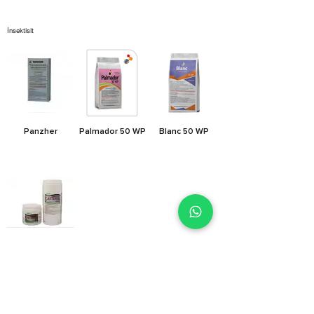
İnsektisit
Panzher
Palmador 50 WP
Blanc 50 WP
Catania 50 WG