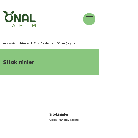
Anasayfa
|
Ürünler
|
Bitki Besleme
|
Gübre Çeşitleri
Sitokininler
Sitokininler
Çiçek, yan dal, kalibre