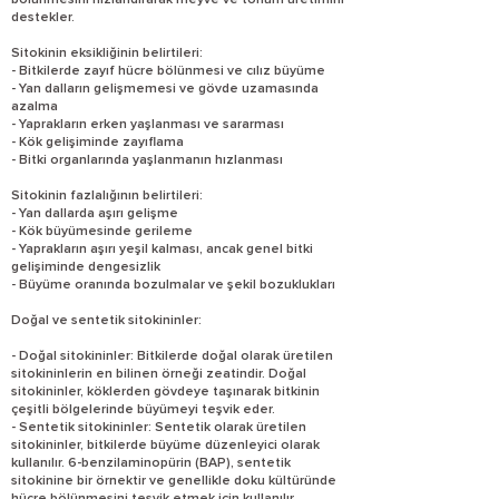
bölünmesini hızlandırarak meyve ve tohum üretimini
destekler.
Sitokinin eksikliğinin belirtileri:
- Bitkilerde zayıf hücre bölünmesi ve cılız büyüme
- Yan dalların gelişmemesi ve gövde uzamasında
azalma
- Yaprakların erken yaşlanması ve sararması
- Kök gelişiminde zayıflama
- Bitki organlarında yaşlanmanın hızlanması
Sitokinin fazlalığının belirtileri:
- Yan dallarda aşırı gelişme
- Kök büyümesinde gerileme
- Yaprakların aşırı yeşil kalması, ancak genel bitki
gelişiminde dengesizlik
- Büyüme oranında bozulmalar ve şekil bozuklukları
Doğal ve sentetik sitokininler:
- Doğal sitokininler: Bitkilerde doğal olarak üretilen
sitokininlerin en bilinen örneği zeatindir. Doğal
sitokininler, köklerden gövdeye taşınarak bitkinin
çeşitli bölgelerinde büyümeyi teşvik eder.
- Sentetik sitokininler: Sentetik olarak üretilen
sitokininler, bitkilerde büyüme düzenleyici olarak
kullanılır. 6-benzilaminopürin (BAP), sentetik
sitokinine bir örnektir ve genellikle doku kültüründe