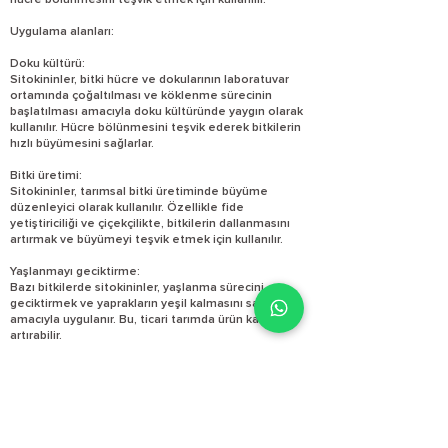
hücre bölünmesini teşvik etmek için kullanılır.
Uygulama alanları:
Doku kültürü:
Sitokininler, bitki hücre ve dokularının laboratuvar
ortamında çoğaltılması ve köklenme sürecinin
başlatılması amacıyla doku kültüründe yaygın olarak
kullanılır. Hücre bölünmesini teşvik ederek bitkilerin
hızlı büyümesini sağlarlar.
Bitki üretimi:
Sitokininler, tarımsal bitki üretiminde büyüme
düzenleyici olarak kullanılır. Özellikle fide
yetiştiriciliği ve çiçekçilikte, bitkilerin dallanmasını
artırmak ve büyümeyi teşvik etmek için kullanılır.
Yaşlanmayı geciktirme:
Bazı bitkilerde sitokininler, yaşlanma sürecini
geciktirmek ve yaprakların yeşil kalmasını sağlamak
amacıyla uygulanır. Bu, ticari tarımda ürün kalitesini
artırabilir.
Sonuç olarak, sitokininler bitki büyümesi, hücre
bölünmesi, yaşlanmanın geciktirilmesi ve besin
maddelerinin taşınmasında önemli roller oynayan bir
bitki hormonudur. Sitokininlerin diğer bitki
hormonlarıyla (özellikle oksinlerle) dengeli