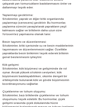
kazanmasına yardımcı olur. Oksinlerle birlikte
çalışarak yan tomurcukların baskılanmasını önler ve
dallanmayı teşvik eder.
Yaşlanmayı geciktirme:
Sitokininler, yaprak ve diğer bitki organlarında
yaşlanmayı (senesens) geciktirir. Bu hormonlar,
yaşlanma sürecini yavaşlatarak yaprakların yeşil
kalmasını sağlar ve bitkilerin daha uzun süre
fotosentez yapmasına olanak tanır.
Besin taşınımı ve düzenlenmesi:
Sitokininler, bitki içerisinde su ve besin maddelerinin
taşınmasını ve düzenlenmesini sağlar. Özellikle
yapraklarda besin birikimini teşvik ederek bitkinin
genel beslenmesini iyileştirir.
Kök gelişimi:
Sitokininler, kök büyümesi ve gelişiminde de rol
oynar. Ancak yüksek sitokinin seviyeleri, kök
büyümesini baskılayabilirken, oksinle dengeli bir
etkileşimde bulunarak kök ve gövde büyümesinin
koordinasyonunu sağlarlar.
Çiçeklenme ve tohum oluşumu:
Sitokininler, bazı bitkilerde çiçeklenme ve tohum
oluşumunu teşvik edebilir. Bu hormonlar, çiçek
gelişimi sırasında çiçek dokularında hücre