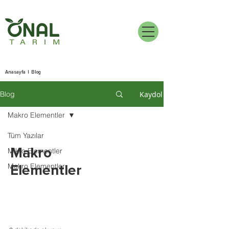
Anasayfa
|
Blog
Kaydol
Blog
Makro Elementler
Tüm Yazılar
Makro
Mikro Elementler
Makro Elementler
Elementler