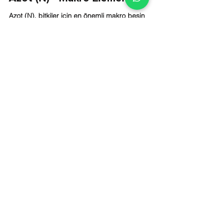
Azot (N), bitkiler için en önemli makro besin
maddelerinden biridir ve bitki büyümesi ve
gelişimi için temel bir elementtir. Azot,...
E-satış mağazamız yenilendi!
İncele