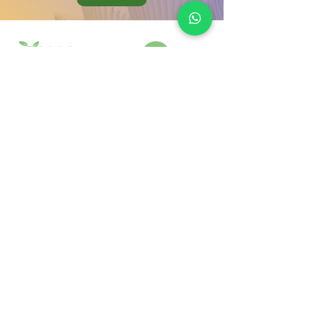
Ürünlerimiz
Kurumsal
Bitki Koruma
Hata bildir
Bitki Besleme
Mağaza
Aktif Maddeler
İletişim
Gübre Çeşitleri
Galeri
Zararlı & Hastalık
Blog
©
2021 - 2026
| Önal Tarım