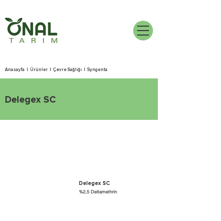
Anasayfa
|
Ürünler
|
Çevre Sağlığı
|
Syngenta
Delegex SC
Delegex SC
%2,5 Deltamethrin