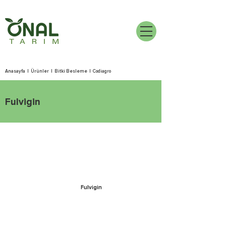
Anasayfa
|
Ürünler
|
Bitki Besleme
|
Codiagro
Fulvigin
Fulvigin