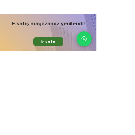
E-satış mağazamız yenilendi!
İncele
Ürünlerimiz
Kurumsal
Bitki Koruma
Hata bildir
Bitki Besleme
Mağaza
Aktif Maddeler
İletişim
Gübre Çeşitleri
Galeri
Zararlı & Hastalık
Blog