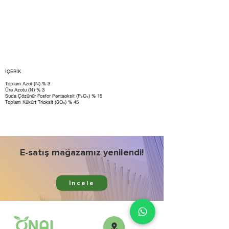
İÇERİK
Toplam Azot (N) % 3
Üre Azotu (N) % 3
Suda Çözünür Fosfor Pentaoksit (P₂O₅) % 15
Toplam Kükürt Trioksit (SO₃) % 45
E-satış mağazamız yenilendi!
İncele