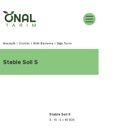
Anasayfa
|
Ürünler
|
Bitki Besleme
|
Doğa Tarım
Stable Soil S
Stable Soil S
3 - 15 - 0 + 45 SO3