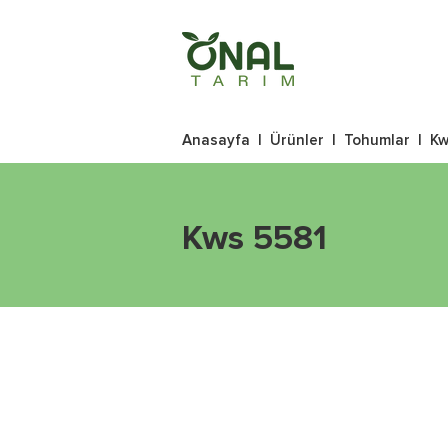
Anasayfa
|
Ürünler
|
Tohumlar
|
Kw
Kws 5581