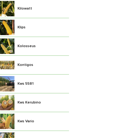
Kilowatt
Klips
Kolosseus
Kontigos
Kws 5581
Kws Kerubino
Kws Vario