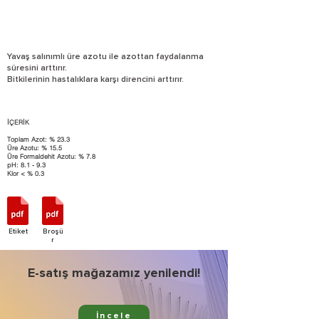
Yavaş salınımlı üre azotu ile azottan faydalanma
süresini arttırır.
Bitkilerinin hastalıklara karşı direncini arttırır.
İÇERİK
Toplam Azot: % 23.3
Üre Azotu: % 15.5
Üre Formaldehit Azotu: % 7.8
pH: 8.1 - 9.3
Klor < % 0.3
Etiket
Broşü
r
E-satış mağazamız yenilendi!
İncele