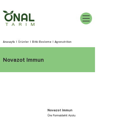
Anasayfa
|
Ürünler
|
Bitki Besleme
|
Agronutrition
Novazot Immun
Novazot Immun
Üre Formaldehit Azotu