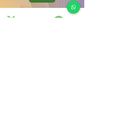
Ürünlerimiz
Kurumsal
Bitki Koruma
Hata bildir
Bitki Besleme
Mağaza
Aktif Maddeler
İletişim
Gübre Çeşitleri
Galeri
Zararlı & Hastalık
Blog
©
2021 - 2026
| Önal Tarım