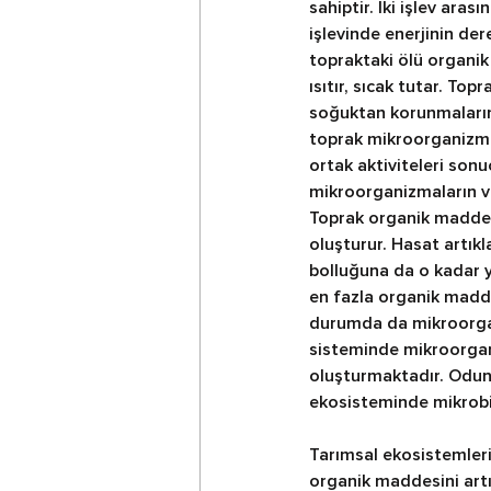
sahiptir. İki işlev aras
işlevinde enerjinin de
topraktaki ölü organik
ısıtır, sıcak tutar. Top
soğuktan korunmalarınd
toprak mikroorganizma
ortak aktiviteleri sonu
mikroorganizmaların var
Toprak organik maddesin
oluşturur. Hasat artık
bolluğuna da o kadar y
en fazla organik madde
durumda da mikroorgan
sisteminde mikroorgani
oluşturmaktadır. Odun
ekosisteminde mikrobiy
Tarımsal ekosistemlerin
organik maddesini artı