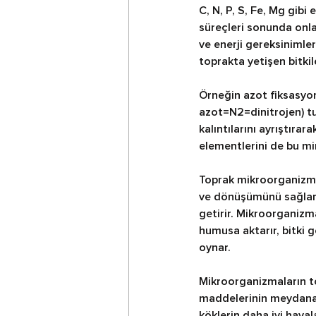
C, N, P, S, Fe, Mg gibi
süreçleri sonunda onlar
ve enerji gereksinimler
toprakta yetişen bitkile
Örneğin azot fiksasyon
azot=N2=dinitrojen) tut
kalıntılarını ayrıştıra
elementlerini de bu mi
Toprak mikroorganizma
ve dönüşümünü sağlark
getirir. Mikroorganizm
humusa aktarır, bitki 
oynar.
Mikroorganizmaların to
maddelerinin meydana 
köklerin daha iyi hava