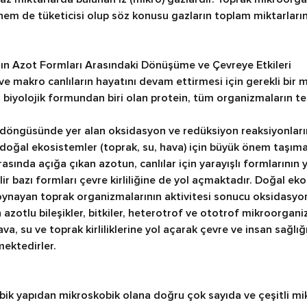
 hem de tüketicisi olup söz konusu gazların toplam miktarları
ın Azot Formları Arasındaki Dönüşüme ve Çevreye Etkileri
e makro canlıların hayatını devam ettirmesi için gerekli bir 
biyolojik formundan biri olan protein, tüm organizmaların tem
 döngüsünde yer alan oksidasyon ve redüksiyon reaksiyonları
 doğal ekosistemler (toprak, su, hava) için büyük önem taşıma
asında açığa çıkan azotun, canlılar için yarayışlı formlarının 
r bazı formları çevre kirliliğine de yol açmaktadır. Doğal ek
ynayan toprak organizmalarının aktivitesi sonucu oksidasyon
n azotlu bileşikler, bitkiler, heterotrof ve ototrof mikroorgani
hava, su ve toprak kirliliklerine yol açarak çevre ve insan sağlı
mektedirler.
ik yapıdan mikroskobik olana doğru çok sayıda ve çeşitli m