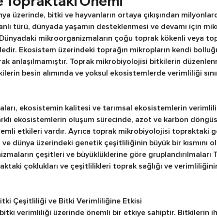
ve Topraktaki Önemi
a üzerinde, bitki ve hayvanların ortaya çıkışından milyonlarc
canlı türü, dünyada yaşamın desteklenmesi ve devamı için mi
 Dünyadaki mikroorganizmaların çoğu toprak kökenli veya topr
indedir. Ekosistem üzerindeki toprağın mikropların kendi boll
ak anlaşılmamıştır. Toprak mikrobiyolojisi bitkilerin düzenle
kilerin besin alımında ve yoksul ekosistemlerde verimliliği sınır
arı, ekosistemin kalitesi ve tarımsal ekosistemlerin verimlil
Farklı ekosistemlerin oluşum sürecinde, azot ve karbon döngüs
li etkileri vardır. Ayrıca toprak mikrobiyolojisi topraktaki
e dünya üzerindeki genetik çeşitliliğinin büyük bir kısmını ol
zmaların çeşitleri ve büyüklüklerine göre gruplandırılmaları T
raktaki çoklukları ve çeşitlilikleri toprak sağlığı ve verimliliğini
i Çeşitliliği ve Bitki Verimliliğine Etkisi
itki verimliliği üzerinde önemli bir etkiye sahiptir. Bitkilerin