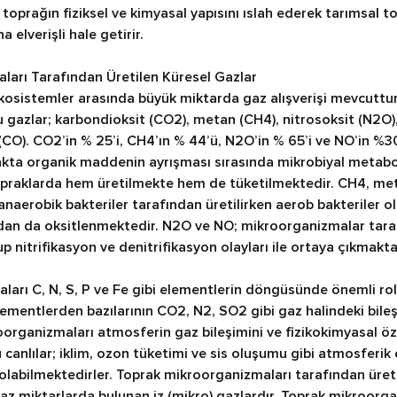
toprağın fiziksel ve kimyasal yapısını ıslah ederek tarımsal to
a elverişli hale getirir.
ları Tarafından Üretilen Küresel Gazlar
osistemler arasında büyük miktarda gaz alışverişi mevcuttur.
 gazlar; karbondioksit (CO2), metan (CH4), nitrosoksit (N2O), 
CO). CO2’in % 25’i, CH4’ın % 44’ü, N2O’in % 65’i ve NO’in %3
akta organik maddenin ayrışması sırasında mikrobiyal metabol
opraklarda hem üretilmekte hem de tüketilmektedir. CH4, me
 anaerobik bakteriler tarafından üretilirken aerob bakteriler ol
dan da oksitlenmektedir. N2O ve NO; mikroorganizmalar taraf
up nitrifikasyon ve denitrifikasyon olayları ile ortaya çıkmakta
arı C, N, S, P ve Fe gibi elementlerin döngüsünde önemli rol
ementlerden bazılarının CO2, N2, SO2 gibi gaz halindeki bileşi
organizmaları atmosferin gaz bileşimini ve fizikokimyasal özel
 canlılar; iklim, ozon tüketimi ve sis oluşumu gibi atmosferik 
i olabilmektedirler. Toprak mikroorganizmaları tarafından üreti
 miktarlarda bulunan iz (mikro) gazlardır. Toprak mikroorga