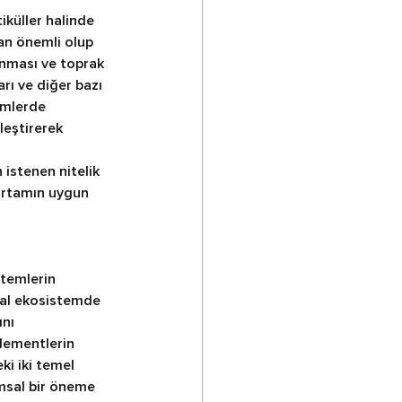
iküller halinde 
an önemli olup 
nması ve toprak 
rı ve diğer bazı 
emlerde 
leştirerek 
istenen nitelik 
 ortamın uygun 
temlerin 
asal ekosistemde 
nı 
lementlerin 
i iki temel 
amsal bir öneme 