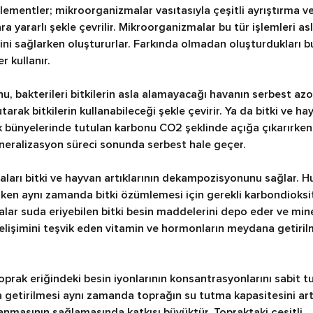
 elementler; mikroorganizmalar vasıtasıyla çeşitli ayrıştırma v
a yararlı şekle çevrilir. Mikroorganizmalar bu tür işlemleri as
ini sağlarken oluştururlar. Farkında olmadan oluşturdukları bu
r kullanır.
u, bakterileri bitkilerin asla alamayacağı havanın serbest az
arak bitkilerin kullanabileceği şekle çevirir. Ya da bitki ve h
rak bünyelerinde tutulan karbonu CO2 şeklinde açığa çıkarırken
neralizasyon süreci sonunda serbest hale geçer.
ları bitki ve hayvan artıklarının dekampozisyonunu sağlar.
en aynı zamanda bitki özümlemesi için gerekli karbondioksi
alar suda eriyebilen bitki besin maddelerini depo eder ve mine
gelişimini teşvik eden vitamin ve hormonların meydana getiril
prak eriğindeki besin iyonlarının konsantrasyonlarını sabit 
getirilmesi aynı zamanda toprağın su tutma kapasitesini art
lanmasının sağlamasında katkısı büyüktür. Topraktaki çeşitli 