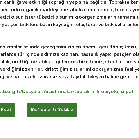
 canlılığı ve etkinliği toprağın yapısına bağlıdır. Toprakta ken
a her türlü organik maddeyi metabolize eden dönüştüren, ayrışt
üretici olsun ister tüketici olsun mikroorganizmaların tamamı t
e yetişen bitkilere besin kaynağını oluşturur ve bitkisel ürünle
anizmalar aslında gezegenimizin en önemli geri dönüşümcü, 
lyarlarca tür içinde aklımıza kazınan, hastalık yapıcı patojen ola
luk; ürettiğimiz atıkları gidererek bize temiz, steril ortam sa
rdiğimiz zehirler, kirlettiğimiz sular mikroorganizma faaliyet
ığı ve hatta zehri zararsız veya faydalı bileşen haline getirirle
tb.org.tr/Dosyalar/Arastirmalar/toprak-mikrobiyolojisi.pdf
 Root
BioNutrients Soluble