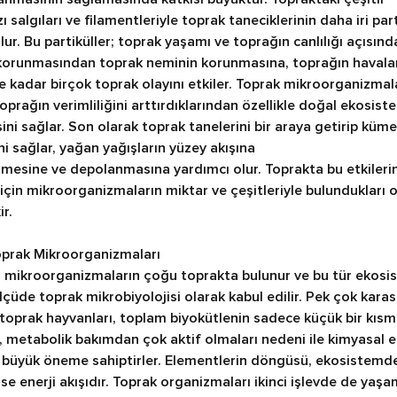
salgıları ve filamentleriyle toprak taneciklerinin daha iri part
r. Bu partiküller; toprak yaşamı ve toprağın canlılığı açısınd
orunmasından toprak neminin korunmasına, toprağın havala
e kadar birçok toprak olayını etkiler. Toprak mikroorganizmala
oprağın verimliliğini arttırdıklarından özellikle doğal ekosist
ni sağlar. Son olarak toprak tanelerini bir araya getirip küme
i sağlar, yağan yağışların yüzey akışına
sine ve depolanmasına yardımcı olur. Toprakta bu etkilerin 
i için mikroorganizmaların miktar ve çeşitleriyle bulundukları
r.
oprak Mikroorganizmaları
 mikroorganizmaların çoğu toprakta bulunur ve bu tür ekosis
ölçüde toprak mikrobiyolojisi olarak kabul edilir. Pek çok kar
toprak hayvanları, toplam biyokütlenin sadece küçük bir kısmı
, metabolik bakımdan çok aktif olmaları nedeni ile kimyasal e
büyük öneme sahiptirler. Elementlerin döngüsü, ekosistemdek
i ise enerji akışıdır. Toprak organizmaları ikinci işlevde de yaş