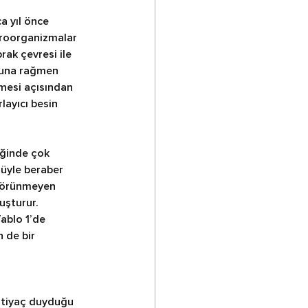
a yıl önce 
kroorganizmalar 
ak çevresi ile 
uğuna rağmen 
nmesi açısından 
layıcı besin 
iğinde çok 
üyle beraber 
 görünmeyen 
uşturur. 
ablo 1’de 
n de bir 
 ihtiyaç duyduğu 