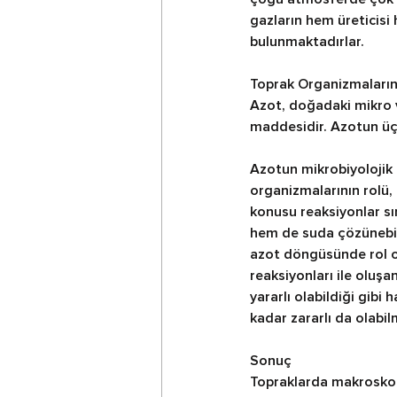
gazların hem üreticisi
bulunmaktadırlar.
Toprak Organizmaların
Azot, doğadaki mikro v
maddesidir. Azotun üç 
Azotun mikrobiyolojik
organizmalarının rolü,
konusu reaksiyonlar sır
hem de suda çözünebili
azot döngüsünde rol o
reaksiyonları ile oluşa
yararlı olabildiği gibi 
kadar zararlı da olabil
Sonuç
Topraklarda makroskob