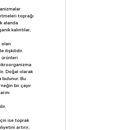
ganizmalar 
etmeleri toprağı 
ık alanda 
ik kalıntılar, 
 olan 
lişkilidir. 
 ürünleri 
 mikroorganizma 
ir. Doğal olarak 
 bulunur. Bu 
eğin bir çayır 
rını 
ir.
çin ise toprak 
etini artırır; 