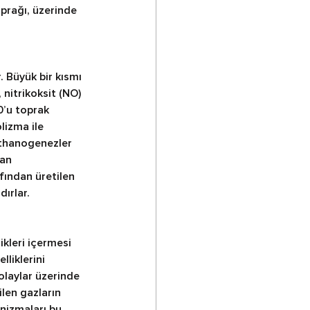
prağı, üzerinde 
 Büyük bir kısmı 
nitrikoksit (NO) 
0’u toprak 
izma ile 
thanogenezler 
an 
ından üretilen 
dırlar.
 
kleri içermesi 
liklerini 
olaylar üzerinde 
len gazların 
nizmaları bu 