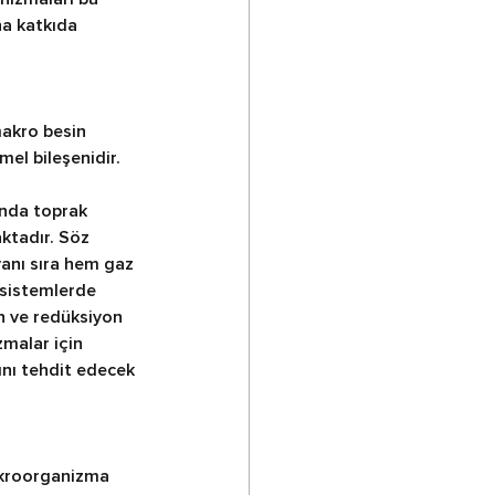
na katkıda 
makro besin 
el bileşenidir.
nda toprak 
ktadır. Söz 
yanı sıra hem gaz 
osistemlerde 
 ve redüksiyon 
zmalar için 
ğını tehdit edecek 
ikroorganizma 