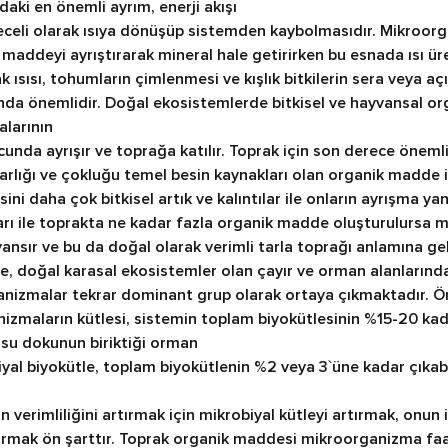
ındaki en önemli ayrım, enerji akışı
receli olarak ısıya dönüşüp sistemden kaybolmasıdır. Mikroor
 maddeyi ayrıştırarak mineral hale getirirken bu esnada ısı ür
rak ısısı, tohumların çimlenmesi ve kışlık bitkilerin sera veya aç
a önemlidir. Doğal ekosistemlerde bitkisel ve hayvansal organ
larının
cunda ayrışır ve toprağa katılır. Toprak için son derece önemli
lığı ve çokluğu temel besin kaynakları olan organik madde ile i
i daha çok bitkisel artık ve kalıntılar ile onların ayrışma yan
ları ile toprakta ne kadar fazla organik madde oluşturulursa
ansır ve bu da doğal olarak verimli tarla toprağı anlamına gel
, doğal karasal ekosistemler olan çayır ve orman alanlarında
izmalar tekrar dominant grup olarak ortaya çıkmaktadır. Örn
zmaların kütlesi, sistemin toplam biyokütlesinin %15-20 kada
su dokunun biriktiği orman
al biyokütle, toplam biyokütlenin %2 veya 3`üne kadar çıkabil
 verimliliğini artırmak için mikrobiyal kütleyi artırmak, onun i
rmak ön şarttır. Toprak organik maddesi mikroorganizma faaliy