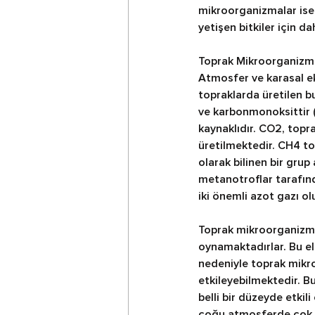
mikroorganizmalar ise 
yetişen bitkiler için dah
Toprak Mikroorganizma
Atmosfer ve karasal ek
topraklarda üretilen bu
ve karbonmonoksittir (
kaynaklıdır. CO2, topr
üretilmektedir. CH4 t
olarak bilinen bir grup
metanotroflar tarafın
iki önemli azot gazı ol
Toprak mikroorganizmal
oynamaktadırlar. Bu el
nedeniyle toprak mikro
etkileyebilmektedir. Bu
belli bir düzeyde etkil
çoğu atmosferde çok az