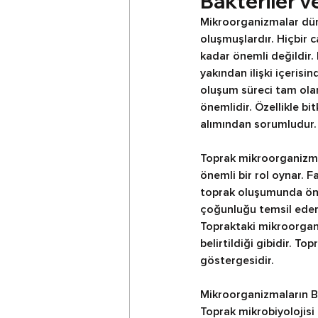
Bakteriler 
Mikroorganizmalar düny
oluşmuşlardır. Hiçbir 
kadar önemli değildir.
yakından ilişki içeris
oluşum süreci tam olar
önemlidir. Özellikle bit
alımından sorumludur.
Toprak mikroorganizmal
önemli bir rol oynar. 
toprak oluşumunda önem
çoğunluğu temsil eder v
Topraktaki mikroorgani
belirtildiği gibidir. Top
göstergesidir.
Mikroorganizmaların Bitk
Toprak mikrobiyolojisi b