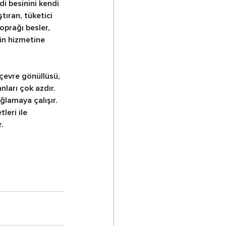
di besinini kendi 
ıran, tüketici 
oprağı besler, 
rin hizmetine 
çevre gönüllüsü, 
nları çok azdır. 
ğlamaya çalışır. 
leri ile 
r.