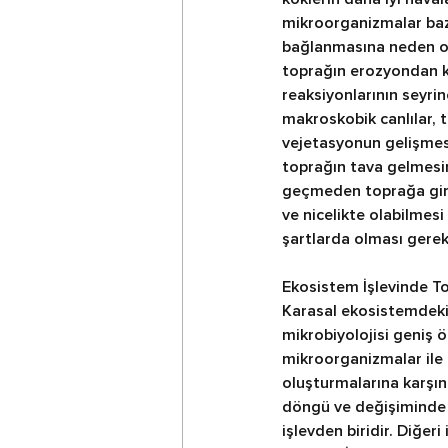
mikroorganizmalar bazı 
bağlanmasına neden olu
toprağın erozyondan k
reaksiyonlarının seyrin
makroskobik canlılar, t
vejetasyonun gelişmesi
toprağın tava gelmesin
geçmeden toprağa girme
ve nicelikte olabilmes
şartlarda olması gereki
Ekosistem İşlevinde T
Karasal ekosistemdeki
mikrobiyolojisi geniş 
mikroorganizmalar ile 
oluşturmalarına karşın
döngü ve değişiminde 
işlevden biridir. Diğer