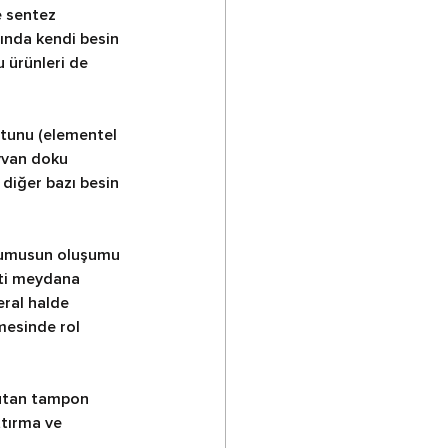
e sentez 
lında kendi besin 
 ürünleri de 
otunu (elementel 
ayvan doku 
 diğer bazı besin 
 Humusun oluşumu 
ti meydana 
ral halde 
mesinde rol 
tutan tampon 
tırma ve 