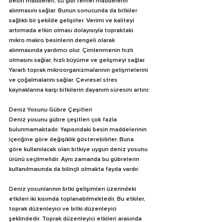
besin maddeleri, su gibi temel maddelerin 
alınmasını sağlar. Bunun sonucunda da bitkiler 
sağlıklı bir şekilde gelişirler. Verimi ve kaliteyi 
artırmada etkin olması dolayısıyla topraktaki 
mikro makro besinlerin dengeli olarak 
alınmasında yardımcı olur. Çimlenmenin hızlı 
olmasını sağlar, hızlı büyüme ve gelişmeyi sağlar. 
Yararlı toprak mikroorganizmalarının gelişmelerini 
ve çoğalmalarını sağlar. Çevresel stres 
kaynaklarına karşı bitkilerin dayanım süresini artırır.
Deniz Yosunu Gübre Çeşitleri
Deniz yosunu gübre çeşitleri çok fazla 
bulunmamaktadır. Yapısındaki besin maddelerinin 
içeriğine göre değişiklik gösterebilirler. Buna 
göre kullanılacak olan bitkiye uygun deniz yosunu 
ürünü seçilmelidir. Aynı zamanda bu gübrelerin 
kullanılmasında da bilinçli olmakta fayda vardır.
Deniz yosunlarının bitki gelişimleri üzerindeki 
etkileri iki kısımda toplanabilmektedir. Bu etkiler, 
toprak düzenleyici ve bitki düzenleyici 
şeklindedir. Toprak düzenleyici etkileri arasında 