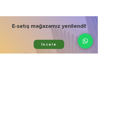
E-satış mağazamız yenilendi!
İncele
Ürünlerimiz
Kurumsal
Bitki Koruma
Hata bildir
Bitki Besleme
Mağaza
Aktif Maddeler
İletişim
Gübre Çeşitleri
Galeri
Zararlı & Hastalık
Blog