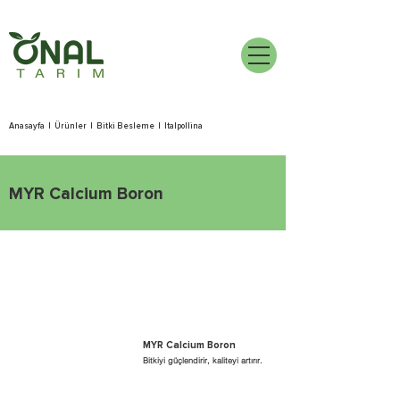
Anasayfa
|
Ürünler
|
Bitki Besleme
|
Italpollina
MYR Calcium Boron
MYR Calcium Boron
Bitkiyi güçlendirir, kaliteyi artırır.