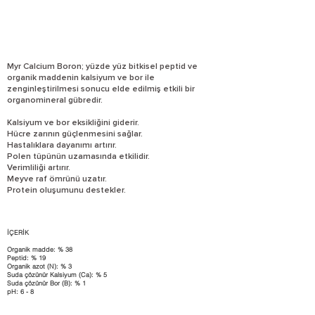
Myr Calcium Boron; yüzde yüz bitkisel peptid ve
organik maddenin kalsiyum ve bor ile
zenginleştirilmesi sonucu elde edilmiş etkili bir
organomineral gübredir.
Kalsiyum ve bor eksikliğini giderir.
Hücre zarının güçlenmesini sağlar.
Hastalıklara dayanımı artırır.
Polen tüpünün uzamasında etkilidir.
Verimliliği artırır.
Meyve raf ömrünü uzatır.
Protein oluşumunu destekler.
İÇERİK
Organik madde: % 38
Peptid: % 19
Organik azot (N): % 3
Suda çözünür Kalsiyum (Ca): % 5
Suda çözünür Bor (B): % 1
pH: 6 - 8