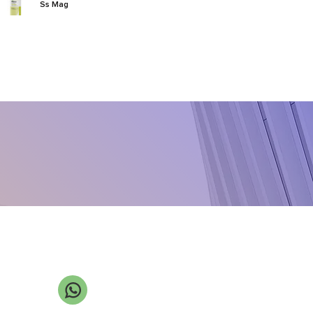
Ss Mag
Ss Man10
Ss Micro Trace
Ss Multisol
Ss Stomafix
Ss Super Green
Ss Super Iron
Ss Super Pan