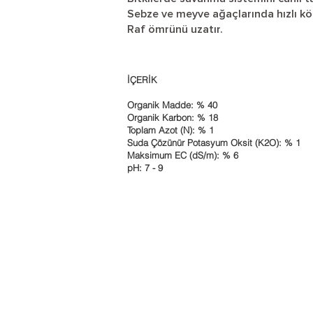
Sebze ve meyve ağaçlarında hızlı kö
Raf ömrünü uzatır.
İÇERİK
Organik Madde: % 40
Organik Karbon: % 18
Toplam Azot (N): % 1
Suda Çözünür Potasyum Oksit (K2O): % 1
Maksimum EC (dS/m): % 6
pH: 7 - 9