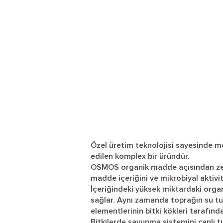
Özel üretim teknolojisi sayesinde m
edilen komplex bir üründür.
OSMOS organik madde açısından zeng
madde içeriğini ve mikrobiyal aktivi
İçeriğindeki yüksek miktardaki orga
sağlar. Aynı zamanda toprağın su tut
elementlerinin bitki kökleri tarafında
Bitkilerde savunma sistemini canlı t