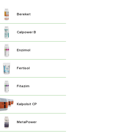
Bereket
Calpower B
Enzimol
Fertisol
Fitazim
Kalpolsit CP
MetaPower