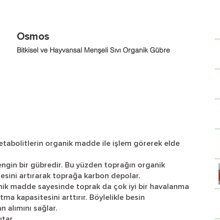
Osmos
Bitkisel ve Hayvansal Menşeli Sıvı Organik Gübre
etabolitlerin organik madde ile işlem görerek elde
in bir gübredir. Bu yüzden toprağın organik
tesini artırarak toprağa karbon depolar.
nik madde sayesinde toprak da çok iyi bir havalanma
ma kapasitesini arttırır. Böylelikle besin
n alımını sağlar.
utar.