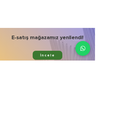
E-satış mağazamız yenilendi!
İncele
Ürünlerimiz
Kurumsal
Bitki Koruma
Hata bildir
Bitki Besleme
Mağaza
Aktif Maddeler
İletişim
Gübre Çeşitleri
Galeri