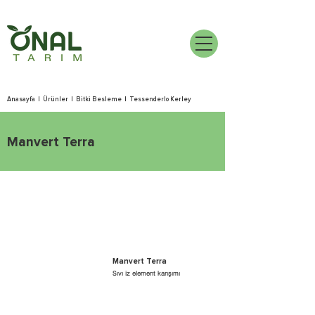
Anasayfa
|
Ürünler
|
Bitki Besleme
|
Tessenderlo Kerley
Manvert Terra
Manvert Terra
Sıvı iz element karışımı