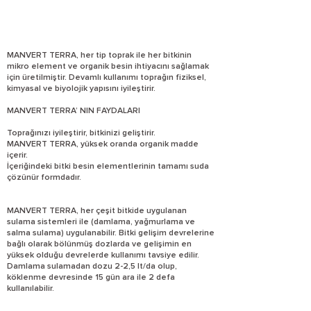
MANVERT TERRA, her tip toprak ile her bitkinin
mikro element ve organik besin ihtiyacını sağlamak
için üretilmiştir. Devamlı kullanımı toprağın fiziksel,
kimyasal ve biyolojik yapısını iyileştirir.
MANVERT TERRA’ NIN FAYDALARI
Toprağınızı iyileştirir, bitkinizi geliştirir.
MANVERT TERRA, yüksek oranda organik madde
içerir.
İçeriğindeki bitki besin elementlerinin tamamı suda
çözünür formdadır.
MANVERT TERRA, her çeşit bitkide uygulanan
sulama sistemleri ile (damlama, yağmurlama ve
salma sulama) uygulanabilir. Bitki gelişim devrelerine
bağlı olarak bölünmüş dozlarda ve gelişimin en
yüksek olduğu devrelerde kullanımı tavsiye edilir.
Damlama sulamadan dozu 2-2,5 lt/da olup,
köklenme devresinde 15 gün ara ile 2 defa
kullanılabilir.