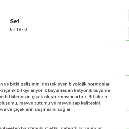
Set
6 - 19 - 0
n ve bitki gelişimini destekleyen biyolojik hormonlar
u iki içerik bitkiyi anyonik büyümeden katyonik büyüme
m bitkilerinizin çiçek oluşturmasını artırır. Bitkilerin
k oluşumu, meyve tutumu ve meyve sap kalitesini
ve ve çiçeklerin düşmesini sağlar.
ilaveten biostimülant etkili patentli bir üründür.