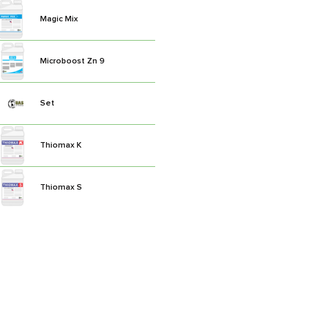
Magic Mix
Microboost Zn 9
Set
Thiomax K
Thiomax S