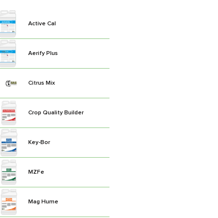
Active Cal
Aerify Plus
Citrus Mix
Crop Quality Builder
Key-Bor
MZFe
Mag Hume