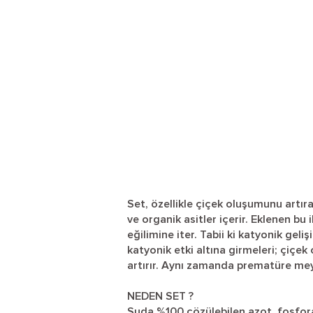
Set, özellikle çiçek oluşumunu artıra
ve organik asitler içerir. Eklenen b
eğilimine iter. Tabii ki katyonik gelişi
katyonik etki altına girmeleri; çiçe
artırır. Aynı zamanda prematüre mey
NEDEN SET ?
Suda %100 çözülebilen azot, fosfora 