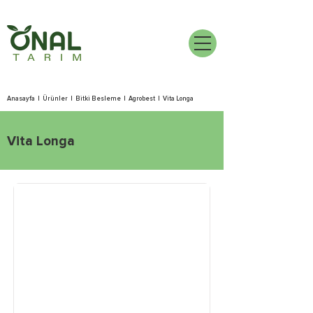
Anasayfa
|
Ürünler
|
Bitki Besleme
|
Agrobest
|
Vita Longa
Vita Longa