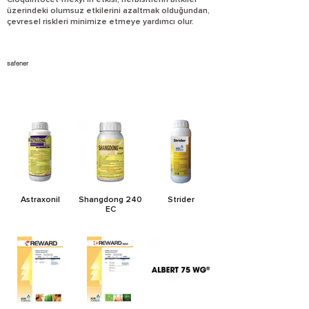
Cloquintocet-mexyl'in etkisi, herbisitlerin bitkiler
üzerindeki olumsuz etkilerini azaltmak olduğundan,
çevresel riskleri minimize etmeye yardımcı olur.
safener
Astraxonil
Shangdong 240
Strider
EC