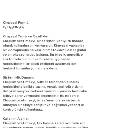
Kimyasal Formül
C₂₁H₂₃ClN₂O₃
Kimyasal Yapısı ve Özellikleri
Cloquintocet-mexyl, bir safener (koruyucu madde)
olarak kullanılan bir kimyasaldır. Kimyasal yapısında
bir kloroquinolin halkası, bir metoksietil ester grubu
ve bir oksazol grubu bulunur. Bu bileşik, genellikle
sıvı formda bulunur ve bitkilere uygulanan
herbisitlerin fitotoksik etkilerini azaltmak için
herbisit formülasyonlarına eklenir.
Sistemiklik Durumu
Cloquintocet-mexyl, bitkiler tarafından alınarak
herbisitlerle birlikte taşınır. Ancak, asıl rolü bitkinin
detoksifikasyon mekanizmalarını uyararak herbisitin
bitkiye zarar vermesini önlemektir. Bu nedenle,
Cloquintocet-mexyl, bir safener olarak sistemik
olmayan bir etkiye sahiptir ve doğrudan yabancı ot
kontrolü için kullanılmaz.
Kullanım Alanları
Cloquintocet-mexyl, tek başına zararlı kontrolü için