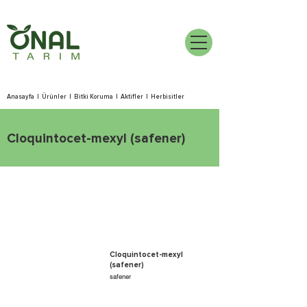
Anasayfa
|
Ürünler
|
Bitki Koruma
|
Aktifler
|
Herbisitler
Cloquintocet-mexyl (safener)
Cloquintocet-mexyl
(safener)
safener