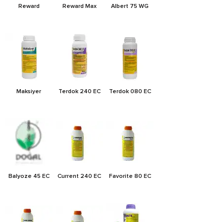
Reward
Reward Max
Albert 75 WG
Maksiyer
Terdok 240 EC
Terdok 080 EC
Balyoze 45 EC
Current 240 EC
Favorite 80 EC