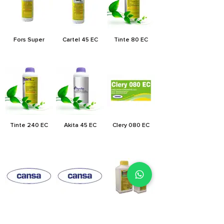
Fors Super
Cartel 45 EC
Tinte 80 EC
Tinte 240 EC
Akita 45 EC
Clery 080 EC
Sadiron 240 EC
Conduct 45 EC
East Star EC