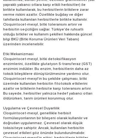
kullanılmaz; bunun yerine, özellikle graminisitler (dar
yapraklı yabancı otlara karşı etkili herbisitler) ile
birlikte kullanılarak, bu herbisitlerin bitkilere zarar
verme riskini azaltır. Özellikle buğday ve diğer
tahıllarda kullanılan herbisitlerle birlikte kullanılır.
Cloquintocet-mexyl, bitki toleransını artırır ve
herbisitin seçiciliğini sağlar. Türkiye'de ruhsatlı
olduğu bitkiler ve kullanım şekilleri hakkında güncel
bilgi BKÜ (Bitki Koruma Ürünleri Veri Tabanı)
üzerinden incelenebilir.
Etki Mekanizması
Cloquintocet-mexyl, bitki detoksifikasyon
enzimlerini, özellikle glutatyon S-transferaz (GST)
enzimini indükler. Bu enzim, herbisitlerin daha az
toksik bileşiklere dönüştürülmesine yardımcı olur.
Cloquintocet-mexyl'in bu şekilde çalışması, bitki
üzerinde kullanılan herbisitin fitotoksik etkilerini
azaltır ve bitkilerin herbisite karşı toleransını artırır.
Bu sayede, herbisitler yalnızca hedef yabancı otları
öldürürken, tarım ürünleri korunmuş olur.
Uygulama ve Çevresel Duyarlılık
Cloquintocet-mexyl, genellikle herbisit
formülasyonlarının bir bileşeni olarak kullanılır ve
doğrudan uygulanmaz. Çevresel olarak düşük
toksisiteye sahiptir. Ancak, kullanılan herbisitin
çevresel etkileri göz önünde bulundurulmalıdır.