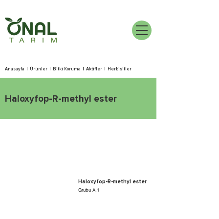
Anasayfa
|
Ürünler
|
Bitki Koruma
|
Aktifler
|
Herbisitler
Haloxyfop-R-methyl ester
Haloxyfop-R-methyl ester
Grubu A,1