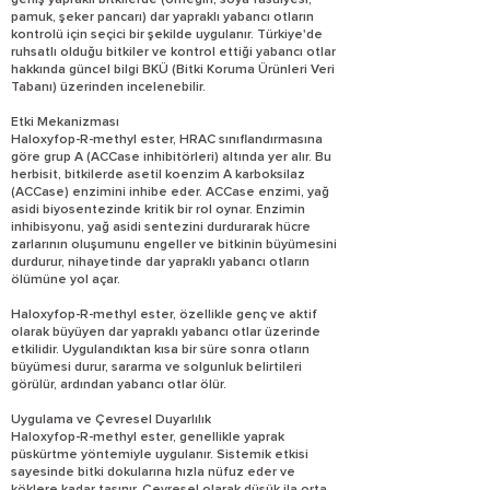
geniş yapraklı bitkilerde (örneğin, soya fasulyesi,
pamuk, şeker pancarı) dar yapraklı yabancı otların
kontrolü için seçici bir şekilde uygulanır. Türkiye'de
ruhsatlı olduğu bitkiler ve kontrol ettiği yabancı otlar
hakkında güncel bilgi BKÜ (Bitki Koruma Ürünleri Veri
Tabanı) üzerinden incelenebilir.
Etki Mekanizması
Haloxyfop-R-methyl ester, HRAC sınıflandırmasına
göre grup A (ACCase inhibitörleri) altında yer alır. Bu
herbisit, bitkilerde asetil koenzim A karboksilaz
(ACCase) enzimini inhibe eder. ACCase enzimi, yağ
asidi biyosentezinde kritik bir rol oynar. Enzimin
inhibisyonu, yağ asidi sentezini durdurarak hücre
zarlarının oluşumunu engeller ve bitkinin büyümesini
durdurur, nihayetinde dar yapraklı yabancı otların
ölümüne yol açar.
Haloxyfop-R-methyl ester, özellikle genç ve aktif
olarak büyüyen dar yapraklı yabancı otlar üzerinde
etkilidir. Uygulandıktan kısa bir süre sonra otların
büyümesi durur, sararma ve solgunluk belirtileri
görülür, ardından yabancı otlar ölür.
Uygulama ve Çevresel Duyarlılık
Haloxyfop-R-methyl ester, genellikle yaprak
püskürtme yöntemiyle uygulanır. Sistemik etkisi
sayesinde bitki dokularına hızla nüfuz eder ve