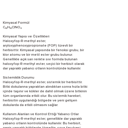
Kimyasal Formül
C₁₆H₁₆ClNO₄
Kimyasal Yapısı ve Özellikleri
Haloxyfop-R-methyl ester,
aryloxyphenoxypropionate (FOP) türevli bir
herbisittir. Kimyasal yapısında bir fenoksi grubu, bir
klor atomu ve bir metil ester grubu bulunur.
Genellikle açık sarı renkte sıvı formda bulunan
haloxyfop-R-methyl ester, seçici bir herbisit olarak
dar yapraklı yabancı otların kontrolünde kullanılır.
Sistemiklik Durumu
Haloxyfop-R-methyl ester, sistemik bir herbisittir.
Bitki dokularına yapraktan alındıktan sonra hızla bitki
içinde taşınır ve kökler de dahil olmak üzere bitkinin
tüm organlarında etkili olur. Bu sistemik hareket,
herbisitin uygulandığı bölgede ve yeni gelişen
dokularda da etkili olmasını sağlar.
Kullanım Alanları ve Kontrol Ettiği Yabancı Otlar
Haloxyfop-R-methyl ester, genellikle dar yapraklı
yabancı otların kontrolünde kullanılır. Bu herbisit,