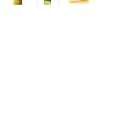
Ageros
Süper Kolent
Herald® Super
E-satış mağazamız yenilendi!
İncele
Ürünlerimiz
Kurumsal