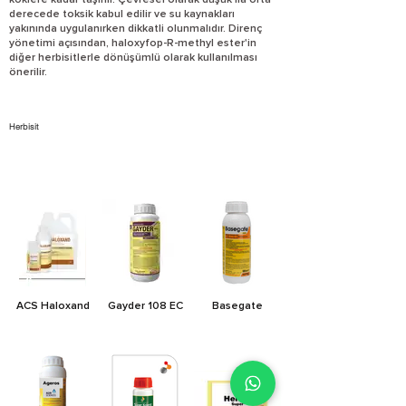
köklere kadar taşınır. Çevresel olarak düşük ila orta
derecede toksik kabul edilir ve su kaynakları
yakınında uygulanırken dikkatli olunmalıdır. Direnç
yönetimi açısından, haloxyfop-R-methyl ester'in
diğer herbisitlerle dönüşümlü olarak kullanılması
önerilir.
Herbisit
ACS Haloxand
Gayder 108 EC
Basegate