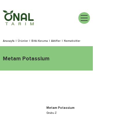
Anasayfa
|
Ürünler
|
Bitki Koruma
|
Aktifler
|
Nematisitler
Metam Potassium
Metam Potassium
Grubu Z