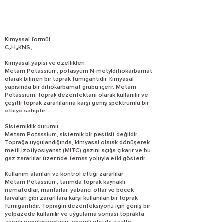
Kimyasal formül
C₂H₄KNS₂
Kimyasal yapısı ve özellikleri
Metam Potassium, potasyum N-metylditiokarbamat
olarak bilinen bir toprak fumigantıdır. Kimyasal
yapısında bir ditiokarbamat grubu içerir. Metam
Potassium, toprak dezenfektanı olarak kullanılır ve
çeşitli toprak zararlılarına karşı geniş spektrumlu bir
etkiye sahiptir.
Sistemiklik durumu
Metam Potassium, sistemik bir pestisit değildir.
Toprağa uygulandığında, kimyasal olarak dönüşerek
metil izotiyosiyanat (MITC) gazını açığa çıkarır ve bu
gaz zararlılar üzerinde temas yoluyla etki gösterir.
Kullanım alanları ve kontrol ettiği zararlılar
Metam Potassium, tarımda toprak kaynaklı
nematodlar, mantarlar, yabancı otlar ve böcek
larvaları gibi zararlılara karşı kullanılan bir toprak
fumigantıdır. Toprağın dezenfeksiyonu için geniş bir
yelpazede kullanılır ve uygulama sonrası toprakta