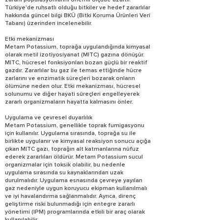
zararlı popülasyonlarını önemli ölçüde azaltır.
Türkiye'de ruhsatlı olduğu bitkiler ve hedef zararlılar
hakkında güncel bilgi BKÜ (Bitki Koruma Ürünleri Veri
Tabanı) üzerinden incelenebilir.
Etki mekanizması
Metam Potassium, toprağa uygulandığında kimyasal
olarak metil izotiyosiyanat (MITC) gazına dönüşür.
MITC, hücresel fonksiyonları bozan güçlü bir reaktif
gazdır. Zararlılar bu gaz ile temas ettiğinde hücre
zarlarını ve enzimatik süreçleri bozarak onların
ölümüne neden olur. Etki mekanizması, hücresel
solunumu ve diğer hayati süreçleri engelleyerek
zararlı organizmaların hayatta kalmasını önler.
Uygulama ve çevresel duyarlılık
Metam Potassium, genellikle toprak fumigasyonu
için kullanılır. Uygulama sırasında, toprağa su ile
birlikte uygulanır ve kimyasal reaksiyon sonucu açığa
çıkan MITC gazı, toprağın alt katmanlarına nüfuz
ederek zararlıları öldürür. Metam Potassium sucul
organizmalar için toksik olabilir, bu nedenle
uygulama sırasında su kaynaklarından uzak
durulmalıdır. Uygulama esnasında çevreye yayılan
gaz nedeniyle uygun koruyucu ekipman kullanılmalı
ve iyi havalandırma sağlanmalıdır. Ayrıca, direnç
geliştirme riski bulunmadığı için entegre zararlı
yönetimi (IPM) programlarında etkili bir araç olarak