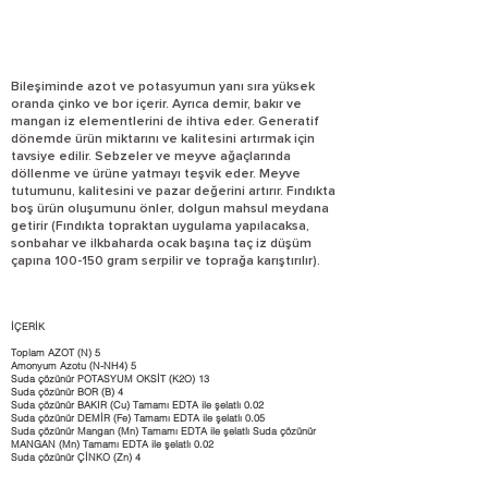
Bileşiminde azot ve potasyumun yanı sıra yüksek
oranda çinko ve bor içerir. Ayrıca demir, bakır ve
mangan iz elementlerini de ihtiva eder. Generatif
dönemde ürün miktarını ve kalitesini artırmak için
tavsiye edilir. Sebzeler ve meyve ağaçlarında
döllenme ve ürüne yatmayı teşvik eder. Meyve
tutumunu, kalitesini ve pazar değerini artırır. Fındıkta
boş ürün oluşumunu önler, dolgun mahsul meydana
getirir (Fındıkta topraktan uygulama yapılacaksa,
sonbahar ve ilkbaharda ocak başına taç iz düşüm
çapına 100-150 gram serpilir ve toprağa karıştırılır).
İÇERİK
Toplam AZOT (N) 5
Amonyum Azotu (N-NH4) 5
Suda çözünür POTASYUM OKSİT (K2O) 13
Suda çözünür BOR (B) 4
Suda çözünür BAKIR (Cu) Tamamı EDTA ile şelatlı 0.02
Suda çözünür DEMİR (Fe) Tamamı EDTA ile şelatlı 0.05
Suda çözünür Mangan (Mn) Tamamı EDTA ile şelatlı Suda çözünür
MANGAN (Mn) Tamamı EDTA ile şelatlı 0.02
Suda çözünür ÇİNKO (Zn) 4