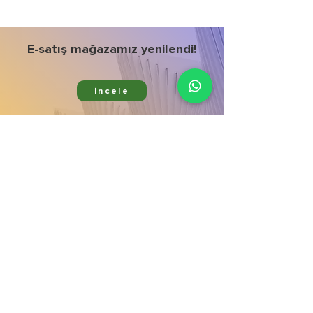
E-satış mağazamız yenilendi!
İncele
Ürünlerimiz
Kurumsal
Bitki Koruma
Hata bildir
Bitki Besleme
Mağaza
Aktif Maddeler
İletişim
Gübre Çeşitleri
Galeri
Zararlı & Hastalık
Blog