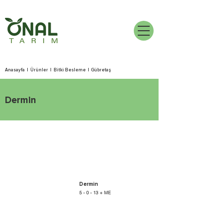
Anasayfa
|
Ürünler
|
Bitki Besleme
|
Gübretaş
Dermin
Dermin
5 - 0 - 13 + ME