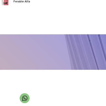
Ferable Alfa
Ferable-13
Foliar Ekin
Forceful Amino
GF Mix
Humas-15
Izamore
K-Humat