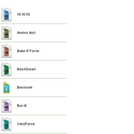
10.10.10
Amino Asit
Bakır-5 Forte
BestGreen
Bestonik
Bor-8
CalciForce