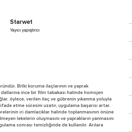
Starwet
Yayıcı yapıştırıcı
üründür. Bitki koruma ilaçlarının ve yaprak
e dallarına ince bir film tabakası halinde homojen
lar. öylece, verilen ilaç ve gübrenin yıkanma yoluyla
tifade etme süresini uzatır, uygulama başarısı artar.
brelerinin iri damlacıklar halinde toplanmasının önüne
lmeyen lekelerin oluşmasını ve yaprakların yanmasını
gulama sonrası temizliğinde de kullanılır. Arılara