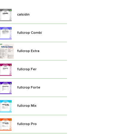
calsidin
fullcrop Combi
fullcrop Extra
fullcrop Fer
fullcrop Forte
fullcrop Mix
fullcrop Pro