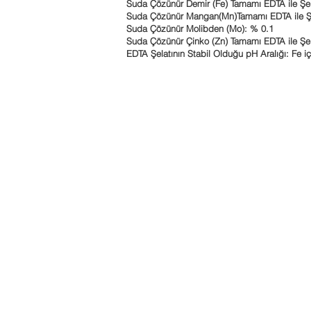
Suda Çözünür Demir (Fe) Tamamı EDTA ile Şela
Suda Çözünür Mangan(Mn)Tamamı EDTA ile Şel
Suda Çözünür Molibden (Mo): % 0.1
Suda Çözünür Çinko (Zn) Tamamı EDTA ile Şela
EDTA Şelatının Stabil Olduğu pH Aralığı: Fe iç