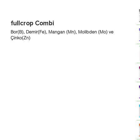
fullcrop Combi
Bor(B), Demir(Fe), Mangan (Mn), Molibden (Mo) ve
Çinko(Zn)