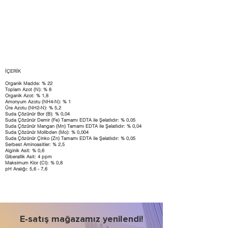
İÇERİK
Organik Madde: % 22
Toplam Azot (N): % 8
Organik Azot: % 1,8
Amonyum Azotu (NH4-N): % 1
Üre Azotu (NH2-N): % 5,2
Suda Çözünür Bor (B): % 0,04
Suda Çözünür Demir (Fe) Tamamı EDTA ile Şelatlıdır: % 0,05
Suda Çözünür Mangan (Mn) Tamamı EDTA ile Şelatlıdır: % 0,04
Suda Çözünür Molibden (Mo): % 0,004
Suda Çözünür Çinko (Zn) Tamamı EDTA ile Şelatlıdır: % 0,05
Serbest Aminoasitler: % 2,5
Alginik Asit: % 0,6
Giberallik Asit: 4 ppm
Maksimum Klor (Cl): % 0,8
pH Aralığı: 5,6 - 7,6
E-satış mağazamız yenilendi!