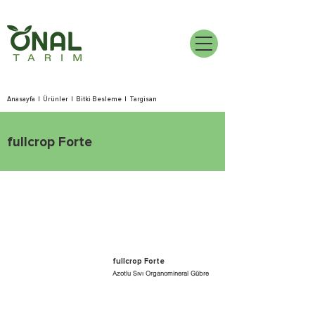
Anasayfa
|
Ürünler
|
Bitki Besleme
|
Targisan
fullcrop Forte
fullcrop Forte
Azotlu Sıvı Organomineral Gübre