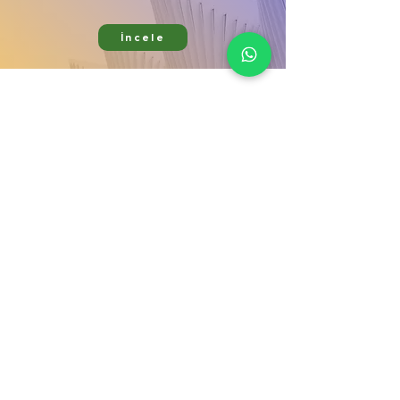
İncele
Ürünlerimiz
Kurumsal
Bitki Koruma
Hata bildir
Bitki Besleme
Mağaza
Aktif Maddeler
İletişim
Gübre Çeşitleri
Galeri
Zararlı & Hastalık
Blog