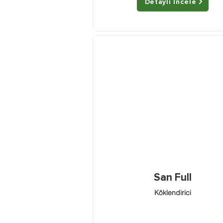
Detaylı İncele
San Full
Köklendirici