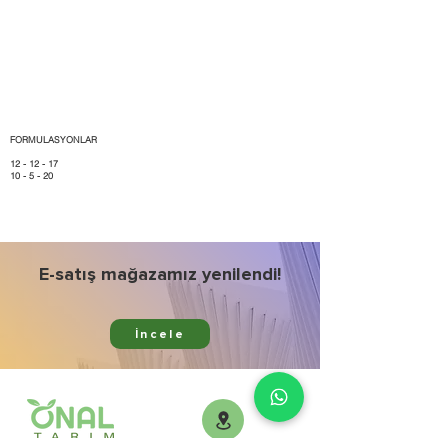
FORMULASYONLAR
12 - 12 - 17
10 - 5 - 20
E-satış mağazamız yenilendi!
İncele