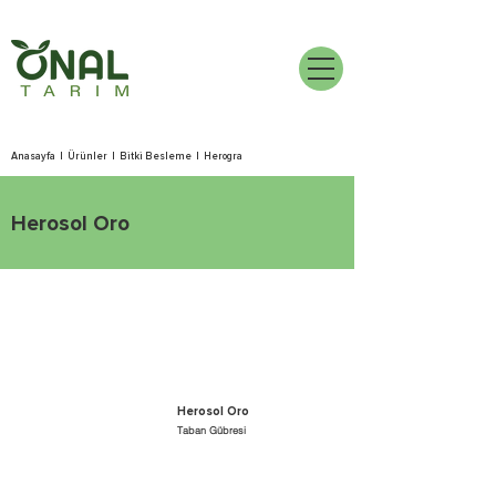
Anasayfa
|
Ürünler
|
Bitki Besleme
|
Herogra
Herosol Oro
Herosol Oro
Taban Gübresi