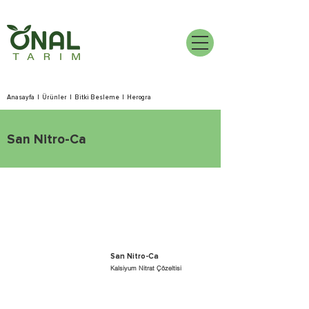
Anasayfa
|
Ürünler
|
Bitki Besleme
|
Herogra
San Nitro-Ca
San Nitro-Ca
Kalsiyum Nitrat Çözeltisi