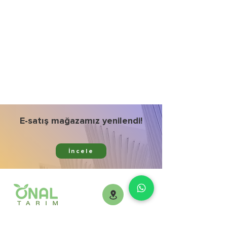
E-satış mağazamız yenilendi!
İncele
Ürünlerimiz
Kurumsal