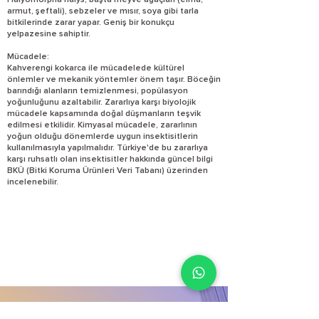
Halyomorpha halys, başta meyve ağaçları (elma,
armut, şeftali), sebzeler ve mısır, soya gibi tarla
bitkilerinde zarar yapar. Geniş bir konukçu
yelpazesine sahiptir.
Mücadele:
Kahverengi kokarca ile mücadelede kültürel
önlemler ve mekanik yöntemler önem taşır. Böceğin
barındığı alanların temizlenmesi, popülasyon
yoğunluğunu azaltabilir. Zararlıya karşı biyolojik
mücadele kapsamında doğal düşmanların teşvik
edilmesi etkilidir. Kimyasal mücadele, zararlının
yoğun olduğu dönemlerde uygun insektisitlerin
kullanılmasıyla yapılmalıdır. Türkiye'de bu zararlıya
karşı ruhsatlı olan insektisitler hakkında güncel bilgi
BKÜ (Bitki Koruma Ürünleri Veri Tabanı) üzerinden
incelenebilir.
E-satış mağazamız yenilendi!