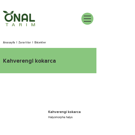
Anasayfa
|
Zararlılar
|
Böcekler
Kahverengi kokarca
Kahverengi kokarca
Halyomorpha halys