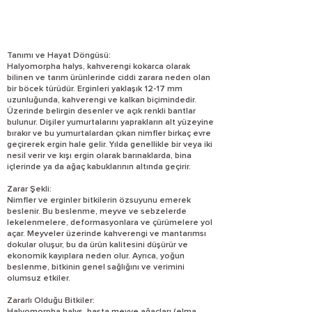
Tanımı ve Hayat Döngüsü:
Halyomorpha halys, kahverengi kokarca olarak
bilinen ve tarım ürünlerinde ciddi zarara neden olan
bir böcek türüdür. Erginleri yaklaşık 12-17 mm
uzunluğunda, kahverengi ve kalkan biçimindedir.
Üzerinde belirgin desenler ve açık renkli bantlar
bulunur. Dişiler yumurtalarını yaprakların alt yüzeyine
bırakır ve bu yumurtalardan çıkan nimfler birkaç evre
geçirerek ergin hale gelir. Yılda genellikle bir veya iki
nesil verir ve kışı ergin olarak barınaklarda, bina
içlerinde ya da ağaç kabuklarının altında geçirir.
Zarar Şekli:
Nimfler ve erginler bitkilerin özsuyunu emerek
beslenir. Bu beslenme, meyve ve sebzelerde
lekelenmelere, deformasyonlara ve çürümelere yol
açar. Meyveler üzerinde kahverengi ve mantarımsı
dokular oluşur, bu da ürün kalitesini düşürür ve
ekonomik kayıplara neden olur. Ayrıca, yoğun
beslenme, bitkinin genel sağlığını ve verimini
olumsuz etkiler.
Zararlı Olduğu Bitkiler: