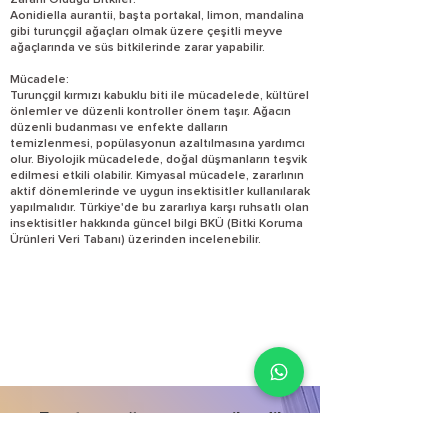
Zararlı Olduğu Bitkiler:
Aonidiella aurantii, başta portakal, limon, mandalina
gibi turunçgil ağaçları olmak üzere çeşitli meyve
ağaçlarında ve süs bitkilerinde zarar yapabilir.
Mücadele:
Turunçgil kırmızı kabuklu biti ile mücadelede, kültürel
önlemler ve düzenli kontroller önem taşır. Ağacın
düzenli budanması ve enfekte dalların
temizlenmesi, popülasyonun azaltılmasına yardımcı
olur. Biyolojik mücadelede, doğal düşmanların teşvik
edilmesi etkili olabilir. Kimyasal mücadele, zararlının
aktif dönemlerinde ve uygun insektisitler kullanılarak
yapılmalıdır. Türkiye'de bu zararlıya karşı ruhsatlı olan
insektisitler hakkında güncel bilgi BKÜ (Bitki Koruma
Ürünleri Veri Tabanı) üzerinden incelenebilir.
E-satış mağazamız yenilendi!