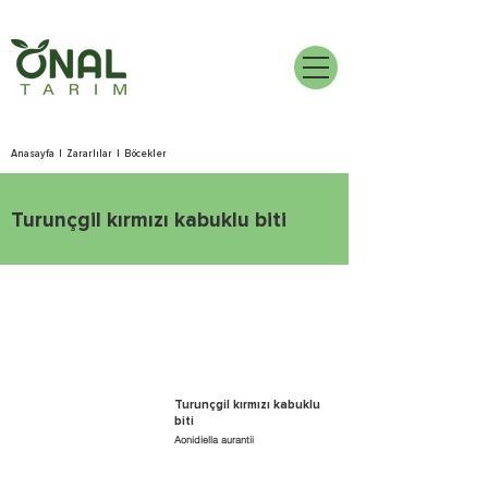
Anasayfa
|
Zararlılar
|
Böcekler
Turunçgil kırmızı kabuklu biti
Turunçgil kırmızı kabuklu
biti
Aonidiella aurantii