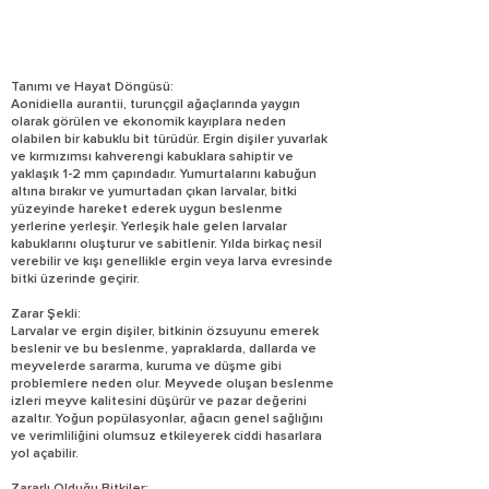
Tanımı ve Hayat Döngüsü:
Aonidiella aurantii, turunçgil ağaçlarında yaygın
olarak görülen ve ekonomik kayıplara neden
olabilen bir kabuklu bit türüdür. Ergin dişiler yuvarlak
ve kırmızımsı kahverengi kabuklara sahiptir ve
yaklaşık 1-2 mm çapındadır. Yumurtalarını kabuğun
altına bırakır ve yumurtadan çıkan larvalar, bitki
yüzeyinde hareket ederek uygun beslenme
yerlerine yerleşir. Yerleşik hale gelen larvalar
kabuklarını oluşturur ve sabitlenir. Yılda birkaç nesil
verebilir ve kışı genellikle ergin veya larva evresinde
bitki üzerinde geçirir.
Zarar Şekli:
Larvalar ve ergin dişiler, bitkinin özsuyunu emerek
beslenir ve bu beslenme, yapraklarda, dallarda ve
meyvelerde sararma, kuruma ve düşme gibi
problemlere neden olur. Meyvede oluşan beslenme
izleri meyve kalitesini düşürür ve pazar değerini
azaltır. Yoğun popülasyonlar, ağacın genel sağlığını
ve verimliliğini olumsuz etkileyerek ciddi hasarlara
yol açabilir.