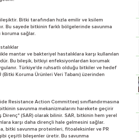
eşiktir. Bitki tarafından hızla emilir ve ksilem
nır. Bu sayede bitkinin farklı bölgelerinde savunma
şı koruma sağlar.
stalıklar
kle mantar ve bakteriyel hastalıklara karşı kullanılan
rüdür. Bu bileşik, bitkiyi enfeksiyonlardan korumak
ygulanır. Türkiye'de ruhsatlı olduğu bitkiler ve hedef
Ü (Bitki Koruma Ürünleri Veri Tabanı) üzerinden
ide Resistance Action Committee) sınıflandırmasına
 bitkinin savunma mekanizmalarını harekete geçirir
Direnç" (SAR) olarak bilinir. SAR, bitkinin hem yerel
ara karşı daha dirençli hale gelmesini sağlar.
a, bitki savunma proteinleri, fitoaleksinler ve PR
bi çeşitli bileşenler üretir. Bu savunma