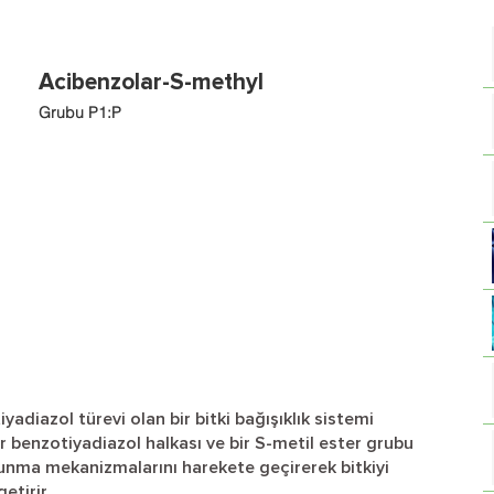
Acibenzolar-S-methyl
Grubu P1:P
adiazol türevi olan bir bitki bağışıklık sistemi
r benzotiyadiazol halkası ve bir S-metil ester grubu
vunma mekanizmalarını harekete geçirerek bitkiyi
etirir.