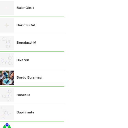
Bakır Oksit
Bakır Sülfat
Benalaxyl-M
Bixafen
Bordo Bulamacı
Boscalid
Bupirimate