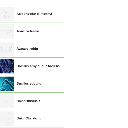
Acibenzolar-S-methyl
Ametoctradin
Azoxystrobin
Bacillus amyloliquefaciens
Bacillus subtilis
Bakır Hidroksit
Bakır Oksiklorid