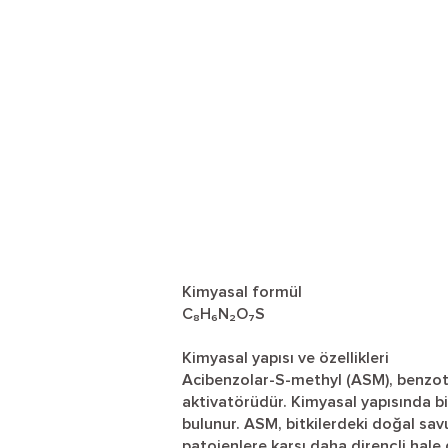
Kimyasal formül
C₈H₆N₂O₇S
Kimyasal yapısı ve özellikleri
Acibenzolar-S-methyl (ASM), benzotiy
aktivatörüdür. Kimyasal yapısında bi
bulunur. ASM, bitkilerdeki doğal sa
patojenlere karşı daha dirençli hale g