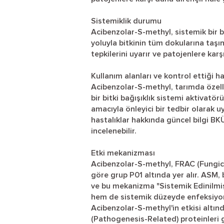
Sistemiklik durumu
Acibenzolar-S-methyl, sistemik bir bil
yoluyla bitkinin tüm dokularına taşı
tepkilerini uyarır ve patojenlere kar
Kullanım alanları ve kontrol ettiği ha
Acibenzolar-S-methyl, tarımda özelli
bir bitki bağışıklık sistemi aktivatö
amacıyla önleyici bir tedbir olarak u
hastalıklar hakkında güncel bilgi BK
incelenebilir.
Etki mekanizması
Acibenzolar-S-methyl, FRAC (Fungic
göre grup P01 altında yer alır. ASM,
ve bu mekanizma "Sistemik Edinilmiş 
hem de sistemik düzeyde enfeksiyonl
Acibenzolar-S-methyl'in etkisi altınd
(Pathogenesis-Related) proteinleri gi