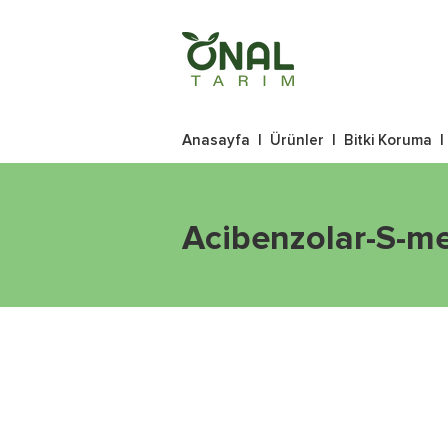
Anasayfa
|
Ürünler
|
Bitki Koruma
Acibenzolar-S-me