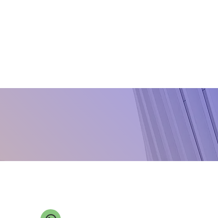
Dithianon
Dodine
Epoxiconazole
Famoxadone
Fenhexamid
Fluazinam
Fludioxonil