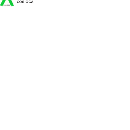
COS-OGA
Captan
Cyflufenamid
Cymoxanil
Cyproconazole
Cyprodinil
Difenoconazole
Dimethomorph