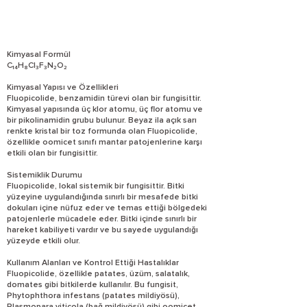
Kimyasal Formül
C₁₄H₈Cl₃F₃N₂O₂
Kimyasal Yapısı ve Özellikleri
Fluopicolide, benzamidin türevi olan bir fungisittir.
Kimyasal yapısında üç klor atomu, üç flor atomu ve
bir pikolinamidin grubu bulunur. Beyaz ila açık sarı
renkte kristal bir toz formunda olan Fluopicolide,
özellikle oomicet sınıfı mantar patojenlerine karşı
etkili olan bir fungisittir.
Sistemiklik Durumu
Fluopicolide, lokal sistemik bir fungisittir. Bitki
yüzeyine uygulandığında sınırlı bir mesafede bitki
dokuları içine nüfuz eder ve temas ettiği bölgedeki
patojenlerle mücadele eder. Bitki içinde sınırlı bir
hareket kabiliyeti vardır ve bu sayede uygulandığı
yüzeyde etkili olur.
Kullanım Alanları ve Kontrol Ettiği Hastalıklar
Fluopicolide, özellikle patates, üzüm, salatalık,
domates gibi bitkilerde kullanılır. Bu fungisit,
Phytophthora infestans (patates mildiyösü),