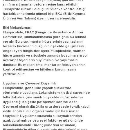
Plasmopara viticola (bağ mildiyösü) gibi oomicet
sınıfına ait mantar patojenlerine karşı etkilidir.
Türkiye'de ruhsatlı olduğu bitkiler ve kontrol ettiği
hastalıklar hakkında güncel bilgi BKÜ (Bitki Koruma
Ürünleri Veri Tabanı) üzerinden incelenebilir.
Etki Mekanizması
Fluopicolide, FRAC (Fungicide Resistance Action
Committee) sınıflandırmasına göre grup 43 altında
yer alır. Bu grup, mantar hücrelerinin yapı taşlarını
bozarak hücrelerin düzgün bir şekilde gelişmesini
engelleyen fungisitleri içerir. Fluopicolide, mantar
hücre zarında ve sitoskeletonunda bozulmalara yol
açarak patojenlerin büyümesini ve yayılmasını
durdurur. Bu mekanizma, mantar enfeksiyonlarının
kontrol edilmesine ve bitkilerin korunmasına
yardımcı olur.
Uygulama ve Çevresel Duyarlılık
Fluopicolide, genellikle yaprak püskürtme
yöntemiyle uygulanır. Lokal sistemik etkisi sayesinde
bitki dokuları içine sınırlı bir şekilde nüfuz eder ve
uygulandığı bölgede patojenleri kontrol eder.
Çevresel olarak düşük ila orta derecede toksik kabul
edilir, ancak sucul organizmalar için bazı riskler
taşıyabilir. Uygulama sırasında su kaynaklarından
uzak durulmalı ve çevresel faktörler göz önünde
bulundurulmalıdır. Direnç yönetimi açısından,