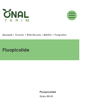
Anasayfa
|
Ürünler
|
Bitki Koruma
|
Aktifler
|
Fungisitler
Fluopicolide
Fluopicolide
Grubu B5:43