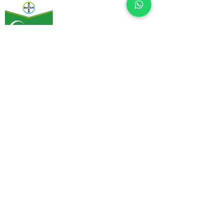
Profiler® WG 71.1
E-satış mağazamız yenilendi!
İncele