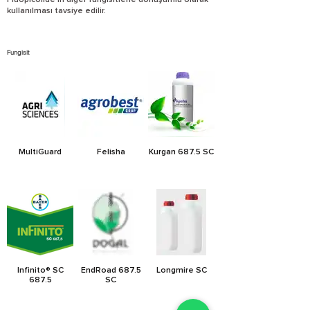
Fluopicolide'in diğer fungisitlerle dönüşümlü olarak
kullanılması tavsiye edilir.
Fungisit
MultiGuard
Felisha
Kurgan 687.5 SC
Infinito® SC
EndRoad 687.5
Longmire SC
687.5
SC