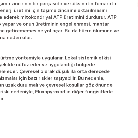
ıma zincirinin bir parçasıdır ve süksinatın fumarata
nerji üretimi için taşıma zincirine aktarılmasını
be ederek mitokondriyal ATP üretimini durdurur. ATP,
ev yapar ve onun üretiminin engellenmesi, mantar
erine getirememesine yol açar. Bu da hücre ölümüne ve
na neden olur.
ürtme yöntemiyle uygulanır. Lokal sistemik etkisi
r şekilde nüfuz eder ve uygulandığı bölgede
dele eder. Çevresel olarak düşük ila orta derecede
izmalar için bazı riskler taşıyabilir. Bu nedenle,
an uzak durulmalı ve çevresel koşullar göz önünde
riski nedeniyle, Fluxapyroxad’ın diğer fungisitlerle
ir.