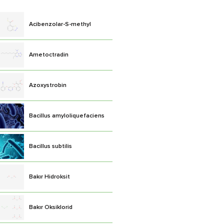
Acibenzolar-S-methyl
Ametoctradin
Azoxystrobin
Bacillus amyloliquefaciens
Bacillus subtilis
Bakır Hidroksit
Bakır Oksiklorid