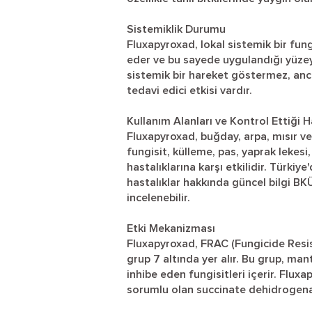
Sistemiklik Durumu
Fluxapyroxad, lokal sistemik bir fungi
eder ve bu sayede uygulandığı yüzeyde
sistemik bir hareket göstermez, a
tedavi edici etkisi vardır.
Kullanım Alanları ve Kontrol Ettiği H
Fluxapyroxad, buğday, arpa, mısır ve d
fungisit, külleme, pas, yaprak lekesi
hastalıklarına karşı etkilidir. Türkiye
hastalıklar hakkında güncel bilgi BK
incelenebilir.
Etki Mekanizması
Fluxapyroxad, FRAC (Fungicide Resi
grup 7 altında yer alır. Bu grup, ma
inhibe eden fungisitleri içerir. Flux
sorumlu olan succinate dehidrogenaz 