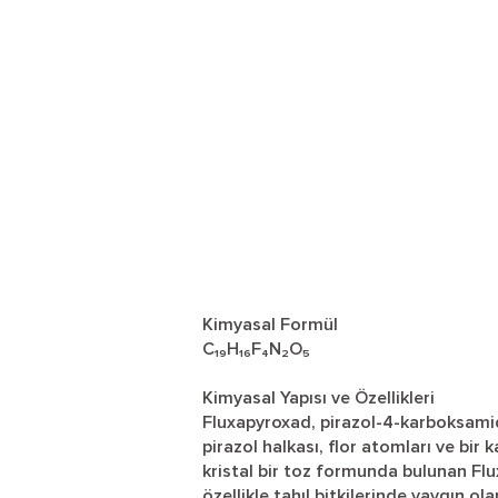
Kimyasal Formül
C₁₉H₁₆F₄N₂O₅
Kimyasal Yapısı ve Özellikleri
Fluxapyroxad, pirazol-4-karboksamid s
pirazol halkası, flor atomları ve bir
kristal bir toz formunda bulunan Flu
özellikle tahıl bitkilerinde yaygın olar