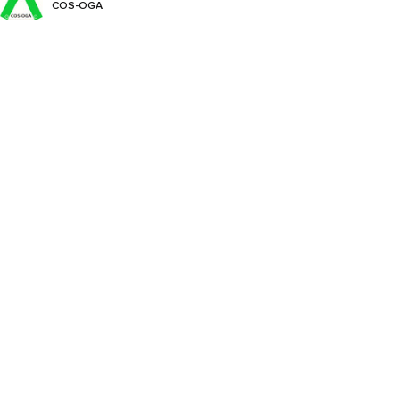
COS-OGA
Captan
Cyflufenamid
Cymoxanil
Cyproconazole
Cyprodinil
Difenoconazole
Dimethomorph