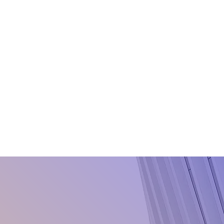
Dithianon
Dodine
Epoxiconazole
Famoxadone
Fenhexamid
Fluazinam
Fludioxonil