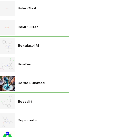
Bakır Oksit
Bakır Sülfat
Benalaxyl-M
Bixafen
Bordo Bulamacı
Boscalid
Bupirimate