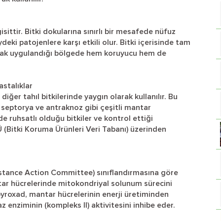
sittir. Bitki dokularına sınırlı bir mesafede nüfuz
ki patojenlere karşı etkili olur. Bitki içerisinde tam
ncak uygulandığı bölgede hem koruyucu hem de
astalıklar
iğer tahıl bitkilerinde yaygın olarak kullanılır. Bu
, septorya ve antraknoz gibi çeşitli mantar
'de ruhsatlı olduğu bitkiler ve kontrol ettiği
Ü (Bitki Koruma Ürünleri Veri Tabanı) üzerinden
stance Action Committee) sınıflandırmasına göre
ntar hücrelerinde mitokondriyal solunum sürecini
apyroxad, mantar hücrelerinin enerji üretiminden
enziminin (kompleks II) aktivitesini inhibe eder.