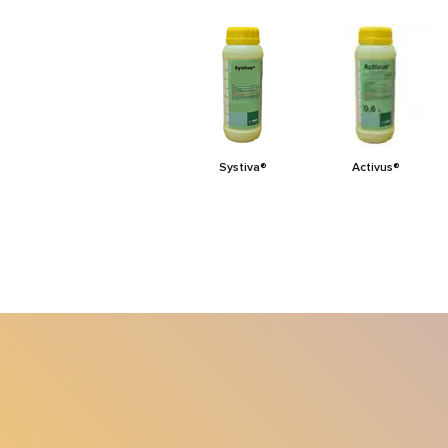
Systiva®
Activus®