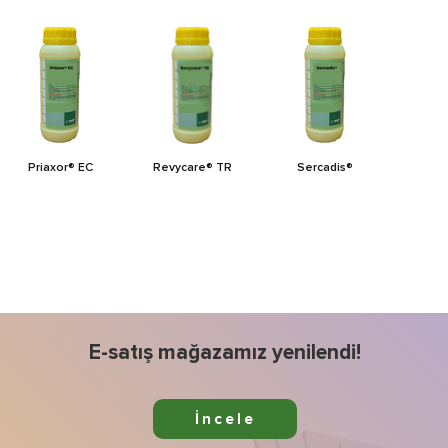
Priaxor® EC
Revycare® TR
Sercadis®
E-satış mağazamız yenilendi!
İncele