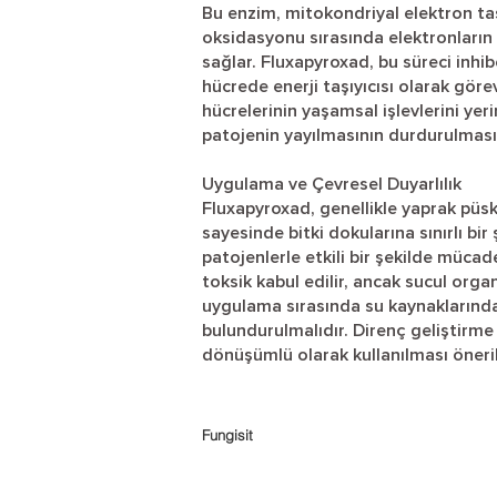
Bu enzim, mitokondriyal elektron taş
oksidasyonu sırasında elektronların e
sağlar. Fluxapyroxad, bu süreci inhi
hücrede enerji taşıyıcısı olarak gör
hücrelerinin yaşamsal işlevlerini y
patojenin yayılmasının durdurulması
Uygulama ve Çevresel Duyarlılık
Fluxapyroxad, genellikle yaprak püsk
sayesinde bitki dokularına sınırlı bi
patojenlerle etkili bir şekilde müca
toksik kabul edilir, ancak sucul organ
uygulama sırasında su kaynaklarınd
bulundurulmalıdır. Direnç geliştirme 
dönüşümlü olarak kullanılması öneril
Fungisit