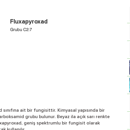
Fluxapyroxad
Grubu C2:7
ınıfına ait bir fungisittir. Kimyasal yapısında bir
 karboksamid grubu bulunur. Beyaz ila açık sarı renkte
xapyroxad, geniş spektrumlu bir fungisit olarak
ak kullanılır.