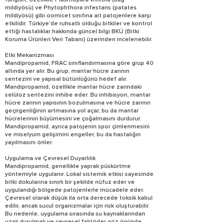
fungisit, özellikle Plasmopara viticola (bağ
mildiyösü) ve Phytophthora infestans (patates
mildiyösü) gibi oomicet sınıfına ait patojenlere karşı
etkilidir. Türkiye'de ruhsatlı olduğu bitkiler ve kontrol
ettiği hastalıklar hakkında güncel bilgi BKÜ (Bitki
Koruma Ürünleri Veri Tabanı) üzerinden incelenebilir.
Etki Mekanizması
Mandipropamid, FRAC sınıflandırmasına göre grup 40
altında yer alır. Bu grup, mantar hücre zarının
sentezini ve yapısal bütünlüğünü hedef alır.
Mandipropamid, özellikle mantar hücre zarındaki
selüloz sentezini inhibe eder. Bu inhibisyon, mantar
hücre zarının yapısının bozulmasına ve hücre zarının
geçirgenliğinin artmasına yol açar, bu da mantar
hücrelerinin büyümesini ve çoğalmasını durdurur.
Mandipropamid, ayrıca patojenin spor çimlenmesini
ve miselyum gelişimini engeller, bu da hastalığın
yayılmasını önler.
Uygulama ve Çevresel Duyarlılık
Mandipropamid, genellikle yaprak püskürtme
yöntemiyle uygulanır. Lokal sistemik etkisi sayesinde
bitki dokularına sınırlı bir şekilde nüfuz eder ve
uygulandığı bölgede patojenlerle mücadele eder.
Çevresel olarak düşük ila orta derecede toksik kabul
edilir, ancak sucul organizmalar için risk oluşturabilir.
Bu nedenle, uygulama sırasında su kaynaklarından