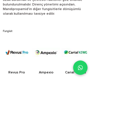
uzak durulmalı ve çevresel faktörler göz önünde
bulundurulmalıdır. Direnç yönetimi açısından,
Mandipropamid'in diğer fungisitlerle dönüşümlü
olarak kullanılması tavsiye edilir.
Fungisit
Revus Pro
Ampexio
Carial 43 WG
E-satış mağazamız yenilendi!