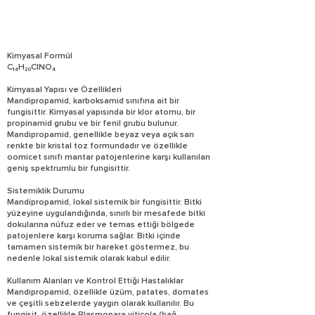
Kimyasal Formül
C₁₄H₂₀ClNO₄
Kimyasal Yapısı ve Özellikleri
Mandipropamid, karboksamid sınıfına ait bir
fungisittir. Kimyasal yapısında bir klor atomu, bir
propinamid grubu ve bir fenil grubu bulunur.
Mandipropamid, genellikle beyaz veya açık sarı
renkte bir kristal toz formundadır ve özellikle
oomicet sınıfı mantar patojenlerine karşı kullanılan
geniş spektrumlu bir fungisittir.
Sistemiklik Durumu
Mandipropamid, lokal sistemik bir fungisittir. Bitki
yüzeyine uygulandığında, sınırlı bir mesafede bitki
dokularına nüfuz eder ve temas ettiği bölgede
patojenlere karşı koruma sağlar. Bitki içinde
tamamen sistemik bir hareket göstermez, bu
nedenle lokal sistemik olarak kabul edilir.
Kullanım Alanları ve Kontrol Ettiği Hastalıklar
Mandipropamid, özellikle üzüm, patates, domates
ve çeşitli sebzelerde yaygın olarak kullanılır. Bu