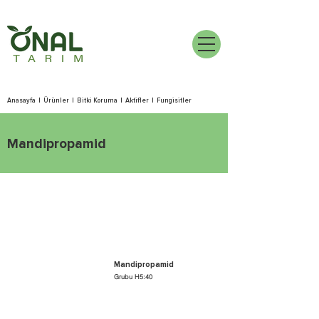
Anasayfa
|
Ürünler
|
Bitki Koruma
|
Aktifler
|
Fungisitler
Mandipropamid
Mandipropamid
Grubu H5:40