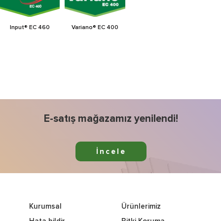
Input® EC 460
Variano® EC 400
E-satış mağazamız yenilendi!
İncele
Kurumsal
Ürünlerimiz