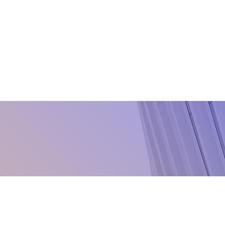
Fosforoz Asit
Hydroxyquinoline sulphate
Hymexazole
Imazalil
Iminoctadine tris
Iprovalicarb
Kalsiyum polisülfür
Kresoxim-Methyl