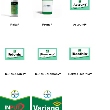
Paita®
Prong®
Astound®
Hektaş Adonis®
Hektaş Ceremony®
Hektaş Desthio®