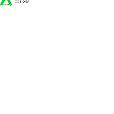
COS-OGA
Captan
Cyflufenamid
Cymoxanil
Cyproconazole
Cyprodinil
Difenoconazole
Dimethomorph