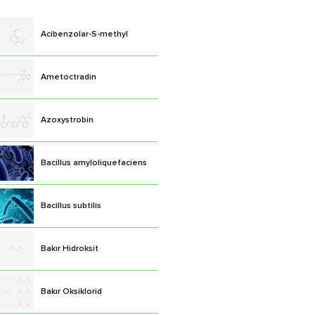
Acibenzolar-S-methyl
Ametoctradin
Azoxystrobin
Bacillus amyloliquefaciens
Bacillus subtilis
Bakır Hidroksit
Bakır Oksiklorid