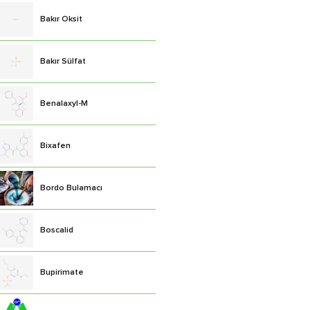
Bakır Oksit
Bakır Sülfat
Benalaxyl-M
Bixafen
Bordo Bulamacı
Boscalid
Bupirimate