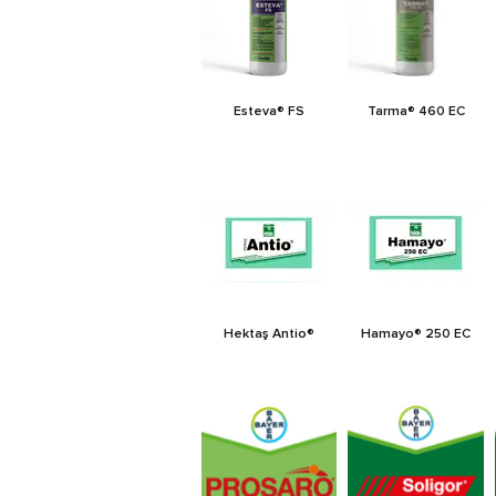
Esteva® FS
Tarma® 460 EC
Hektaş Antio®
Hamayo® 250 EC