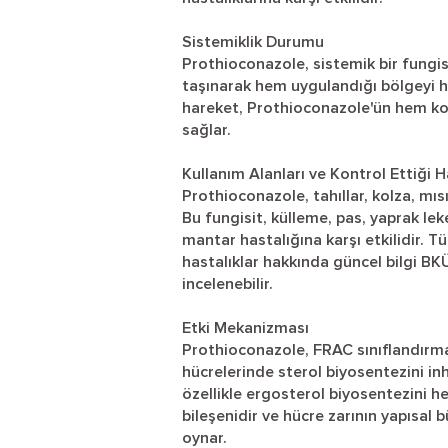
Sistemiklik Durumu
Prothioconazole, sistemik bir fungisi
taşınarak hem uygulandığı bölgeyi h
hareket, Prothioconazole'ün hem kor
sağlar.
Kullanım Alanları ve Kontrol Ettiği H
Prothioconazole, tahıllar, kolza, mısı
Bu fungisit, külleme, pas, yaprak le
mantar hastalığına karşı etkilidir. Tü
hastalıklar hakkında güncel bilgi BK
incelenebilir.
Etki Mekanizması
Prothioconazole, FRAC sınıflandırmas
hücrelerinde sterol biyosentezini inh
özellikle ergosterol biyosentezini he
bileşenidir ve hücre zarının yapısal b
oynar.