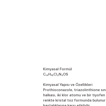
Kimyasal Formül
C₁₄H₁₅Cl₂N₃OS
Kimyasal Yapısı ve Özellikleri
Prothioconazole, triazolinthione sınıf
halkası, iki klor atomu ve bir tiyofe
renkte kristal toz formunda bulunur 
hastalıklarına karşı etkilidir.