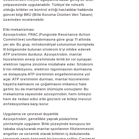
Sebzelerden meyve ağaçlarına kadar geniş bir ürün
yelpazesinde uygulanabilir. Türkiye'de ruhsatlı
olduğu bitkiler ve kontrol ettiği hastalıklar hakkında
güncel bilgi BKÜ (Bitki Koruma Ürünleri Veri Tabanı)
üzerinden incelenebilir.
Etki mekanizması
Azoxystrobin, FRAC (Fungicide Resistance Action
Committee) sınıflandırmasına göre grup 11 altında
yer alır. Bu grup, mitokondriyal solunumun kompleks
III bölgesinde bulunan sitokrom b'yi inhibe ederek
ATP üretimini durdurur. Azoxystrobin, mantar
hücrelerinin enerji üretiminde kritik bir rol oynayan
elektron taşıma zincirine müdahale eder. Sitokrom
b'nin inhibisyonu, elektron taşınmasının durmasına
ve dolayısıyla ATP üretiminin engellenmesine yol
açar. ATP üretiminin durması, mantar hücrelerinin
hayatta kalmasını ve çoğalmasını imkansız hale
getirir, bu da mantarların ölümüyle sonuçlanır. Bu
mekanizma sayesinde azoxystrobin, hem önleyici
hem de tedavi edici etki gösterir ve bitkiyi mevcut
enfeksiyonlara karşı korur.
Uygulama ve çevresel duyarlılık
Azoxystrobin, genellikle yaprak püskürtme
yöntemiyle uygulanır. Bitki yüzeyinde koruyucu bir
tabaka oluşturarak mantar sporlarının filizlenmesini
engeller ve sistemik olarak bitkinin iç dokularında