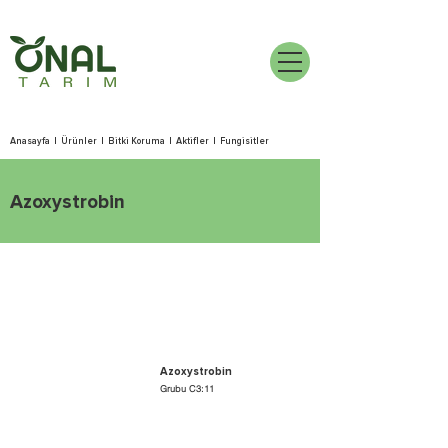
Anasayfa
|
Ürünler
|
Bitki Koruma
|
Aktifler
|
Fungisitler
Azoxystrobin
Azoxystrobin
Grubu C3:11