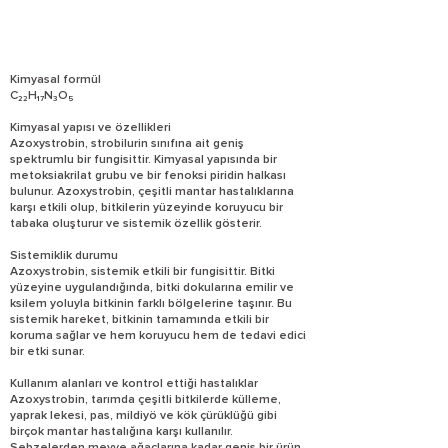
Kimyasal formül
C₂₂H₁₇N₃O₅
Kimyasal yapısı ve özellikleri
Azoxystrobin, strobilurin sınıfına ait geniş
spektrumlu bir fungisittir. Kimyasal yapısında bir
metoksiakrilat grubu ve bir fenoksi piridin halkası
bulunur. Azoxystrobin, çeşitli mantar hastalıklarına
karşı etkili olup, bitkilerin yüzeyinde koruyucu bir
tabaka oluşturur ve sistemik özellik gösterir.
Sistemiklik durumu
Azoxystrobin, sistemik etkili bir fungisittir. Bitki
yüzeyine uygulandığında, bitki dokularına emilir ve
ksilem yoluyla bitkinin farklı bölgelerine taşınır. Bu
sistemik hareket, bitkinin tamamında etkili bir
koruma sağlar ve hem koruyucu hem de tedavi edici
bir etki sunar.
Kullanım alanları ve kontrol ettiği hastalıklar
Azoxystrobin, tarımda çeşitli bitkilerde külleme,
yaprak lekesi, pas, mildiyö ve kök çürüklüğü gibi
birçok mantar hastalığına karşı kullanılır.