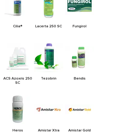
Cilia®
Lacerta 250 SC
Fungirol
ACS Azoxris 250
Tezobrin
Bendis
SC
Heros
Amistar Xtra
Amistar Gold