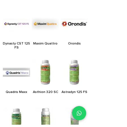
Dynasty CST 125
Maxim Quattro
Orondis
FS
Quadris Maxx
Asthion 320 SC
Astradyn 125 FS