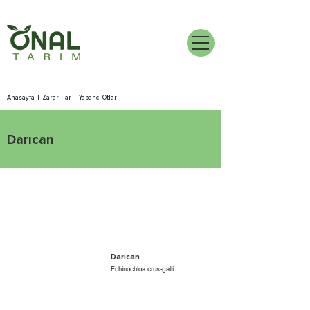
Anasayfa
|
Zararlılar
|
Yabancı Otlar
Darıcan
Darıcan
Echinochloa crus-galli