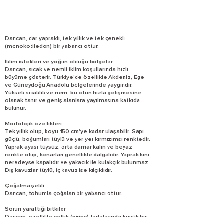
Darıcan, dar yapraklı, tek yıllık ve tek çenekli
(monokotiledon) bir yabancı ottur.
İklim istekleri ve yoğun olduğu bölgeler
Darıcan, sıcak ve nemli iklim koşullarında hızlı
büyüme gösterir. Türkiye’de özellikle Akdeniz, Ege
ve Güneydoğu Anadolu bölgelerinde yaygındır.
Yüksek sıcaklık ve nem, bu otun hızla gelişmesine
olanak tanır ve geniş alanlara yayılmasına katkıda
bulunur.
Morfolojik özellikleri
Tek yıllık olup, boyu 150 cm'ye kadar ulaşabilir. Sapı
güçlü, boğumları tüylü ve yer yer kırmızımsı renktedir.
Yaprak ayası tüysüz, orta damar kalın ve beyaz
renkte olup, kenarları genellikle dalgalıdır. Yaprak kını
neredeyse kapalıdır ve yakacık ile kulakçık bulunmaz.
Dış kavuzlar tüylü, iç kavuz ise kılçıklıdır.
Çoğalma şekli
Darıcan, tohumla çoğalan bir yabancı ottur.
Sorun yarattığı bitkiler