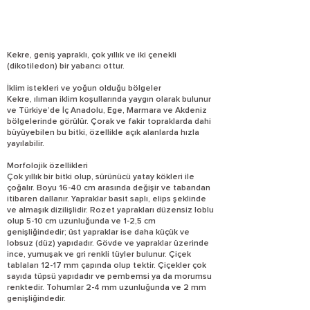
Kekre, geniş yapraklı, çok yıllık ve iki çenekli
(dikotiledon) bir yabancı ottur.
İklim istekleri ve yoğun olduğu bölgeler
Kekre, ılıman iklim koşullarında yaygın olarak bulunur
ve Türkiye’de İç Anadolu, Ege, Marmara ve Akdeniz
bölgelerinde görülür. Çorak ve fakir topraklarda dahi
büyüyebilen bu bitki, özellikle açık alanlarda hızla
yayılabilir.
Morfolojik özellikleri
Çok yıllık bir bitki olup, sürünücü yatay kökleri ile
çoğalır. Boyu 16-40 cm arasında değişir ve tabandan
itibaren dallanır. Yapraklar basit saplı, elips şeklinde
ve almaşık dizilişlidir. Rozet yaprakları düzensiz loblu
olup 5-10 cm uzunluğunda ve 1-2,5 cm
genişliğindedir; üst yapraklar ise daha küçük ve
lobsuz (düz) yapıdadır. Gövde ve yapraklar üzerinde
ince, yumuşak ve gri renkli tüyler bulunur. Çiçek
tablaları 12-17 mm çapında olup tektir. Çiçekler çok
sayıda tüpsü yapıdadır ve pembemsi ya da morumsu
renktedir. Tohumlar 2-4 mm uzunluğunda ve 2 mm
genişliğindedir.