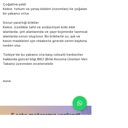
Çoğalma şekli
Kekre, tohum ve yatay kökleri (rizomları) ile çoğalan
bir yabancı ottur.
Sorun yarattığı bitkiler
Kekre, özellikle tahıl ve endüstriyel bitki ekili
alanlarda, çim alanlarında ve çayır biçiminde tarımsal
alanlarda sorun oluşturur. Bu bitkilerle su, ışık ve
besin maddeleri için rekabete girerek verim kaybına
neden olur.
Türkiye'de bu yabancı ota karşı ruhsatlı herbisitler
hakkında güncel bilgi BKÜ (Bitki Koruma Ürünleri Veri
Tabanı) üzerinden incelenebilir.
Acımık
E-satış mağazamız yenilendi!