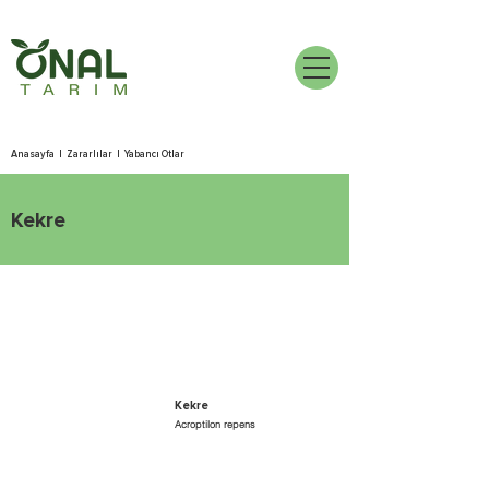
Anasayfa
|
Zararlılar
|
Yabancı Otlar
Kekre
Kekre
Acroptilon repens