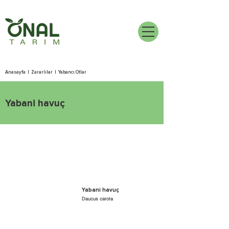
Anasayfa
|
Zararlılar
|
Yabancı Otlar
Yabani havuç
Yabani havuç
Daucus carota