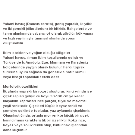
Yabani havuç (Daucus carota), geniş yapraklı, iki yıllık
ve iki çenekli (dikotiledon) bir bitkidir. Bahçelerde ve
tarım alanlarında yabancı ot olarak görülür, kök yapısı
ve hızlı yayılımıyla tarımsal alanlarda sorun
oluşturabilir.
İklim istekleri ve yoğun olduğu bölgeler
Yabani havuç, ılıman iklim koşullarında gelişir ve
Türkiye’de İç Anadolu, Ege, Marmara ve Karadeniz
bölgelerinde yaygın olarak bulunur. Farklı toprak
türlerine uyum sağlasa da genellikle hafif, kumlu
veya kireçli toprakları tercih eder.
Morfolojik özellikleri
İlk yılında yapraklı bir rozet oluşturur, ikinci yılında ise
çiçek sapları gelişir ve boyu 30-100 cm’ye kadar
ulaşabilir. Yaprakları ince parçalı, tüylü ve mavimsi
yeşil renktedir. Çiçekleri küçük, beyaz renkli ve
şemsiye şeklinde topludur; yaz aylarında çiçeklenir.
Olgunlaştığında, ortada mor renkte küçük bir çiçek
barındırması karakteristik bir özelliktir. Kökü ince,
beyaz veya soluk renkli olup, kültür havuçlarından
daha küçüktür.