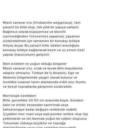
Mısırlı canavar otu (Orobanche aegyptiaca), tam
parazit bir bitki olup, tek yıllık bir yapıya sahiptir.
Bağımsız olarak büyüyemez ve klorofil
içermediğinden fotosentez yapamaz; yaşamını
sürdürebilmek için tamamen bir konukçu bitkiye
ihtiyaç duyar. Bu parazit bitki, kökleri aracılığıyla
konukçu bitkiye bağlanarak besin ve su emen özel
yapılar (haustorium) geliştirir.
İklim istekleri ve yoğun olduğu bölgeler
Mısırlı canavar otu, sıcak ve kurak iklim koşullarına
adapte olmuştur. Türkiye’de İç Anadolu, Ege ve
Akdeniz bölgelerinde yaygın olarak bulunur ve
özellikle sulanan tarım alanlarında etkili olur. Kumlu
ve kireçli topraklarda gelişimini sürdürebilir.
Morfolojik özellikleri
Bitki, genellikle 20-50 cm arasında büyür. Gövdesi
kalın ve etlidir, beyazdan sarımtırak veya
kahverengiye kadar değişen renklerde olabilir.
Çiçekleri mor, mavi veya açık pembe renkte olup tüp
şeklindedir ve üst kısımda yoğun bir salkım oluşturur.
Tohumları oldukça küçüktür ve toprağa