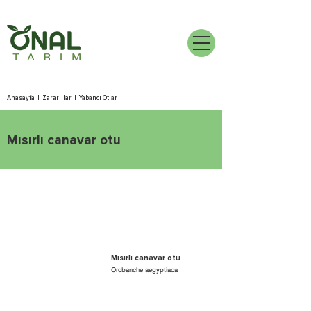
Anasayfa
|
Zararlılar
|
Yabancı Otlar
Mısırlı canavar otu
Mısırlı canavar otu
Orobanche aegyptiaca