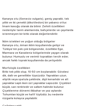
Kanarya otu (Senecio vulgaris), geniş yapraklı, tek
yıllık ve iki çenekli (dikotiledon) bir yabancı ottur.
İmam kavuğu olarak da bilinir. Zehirli özellikleri
nedeniyle tarım alanlarında, bahçelerde ve çayırlarda
istenmeyen bir bitki olarak değerlendirilir.
İklim istekleri ve yoğun olduğu bölgeler
Kanarya otu, ılıman iklim koşullarında gelişir ve
Türkiye’nin pek çok bölgesinde, özellikle Ege,
Marmara ve Karadeniz bölgelerinde yaygın olarak
bulunur. Humuslu ve verimli toprakları tercih eder,
ancak farklı toprak koşullarında da yetişebilir.
Morfolojik özellikleri
Bitki tek yıllık olup, 10-50 cm boylanabilir. Gövdesi
dik, dallı ve genellikle tüysüzdür. Yaprakları uzun,
eliptik veya spatula şeklinde, dişli kenarlıdır ve alt
yapraklar saplı iken üst yapraklar sapsızdır. Çiçekleri
küçük, sarı renktedir ve salkım halinde bulunur.
Çiçeklenme dönemi ilkbahar ve yaz aylarıdır.
Tohumları küçük ve hafif tüylüdür, bu nedenle
rüzgarla kolayca yayılabilir.