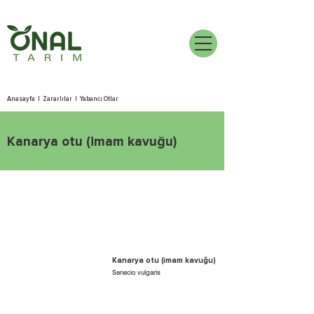
Anasayfa
|
Zararlılar
|
Yabancı Otlar
Kanarya otu (imam kavuğu)
Kanarya otu (imam kavuğu)
Senecio vulgaris