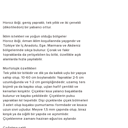
Horoz ibiği, geniş yapraklı, tek yıllık ve iki çenekli
(dikotiledon) bir yabancı ottur.
İklim istekleri ve yoğun olduğu bölgeler
Horoz ibiği, ılıman iklim koşullarında yaygındır ve
Türkiye’de İç Anadolu, Ege, Marmara ve Akdeniz
bölgelerinde sıkça bulunur. Çorak ve fakir
topraklarda da yetişebilen bu bitki, özellikle açık
alanlarda hızla yayılabilir.
Morfolojik özellikleri
Tek yıllık bir bitkidir ve dik ya da kalkık uçlu bir yapıya
sahip olup, 10-60 cm boylanabilir. Yapraklar 2-5 cm
uzunluğunda ve 1-2 cm genişliğindedir; uzamış ters
biçimli ya da kaşıksı olup, uçları hafif çentikli ve
kenarları kırışıktır. Çiçekler kısa yalancı başaklarda
bulunur ve kaşıksı şekildedir. Çiçeklerin pulsu
yaprakları kıl tepelidir. Dişi çiçeklerde çiçek bölmeleri
3 adet olup kuşaksı-yumurtamsı formdadır ve kısaca
uzun sivri uçludur. Meyve 1,5 mm çapında olup, biraz
kırışık ya da siğilli bir yapıda ve açınımlıdır.
Çiçeklenme zamanı haziran-ağustos aylarıdır.