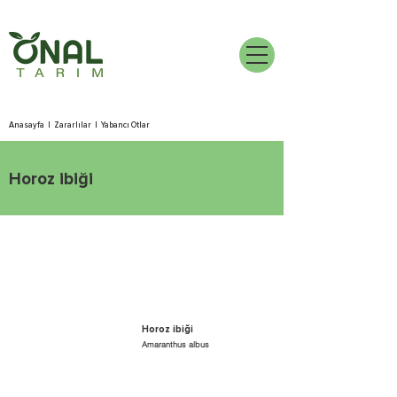
Anasayfa
|
Zararlılar
|
Yabancı Otlar
Horoz ibiği
Horoz ibiği
Amaranthus albus