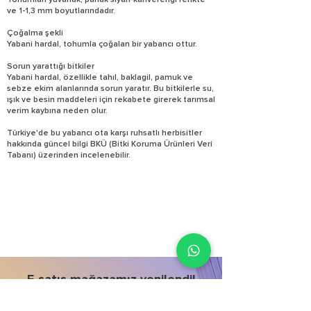
Tohumları yuvarlak, parlak siyah-kahverengi renkte
ve 1-1,3 mm boyutlarındadır.
Çoğalma şekli
Yabani hardal, tohumla çoğalan bir yabancı ottur.
Sorun yarattığı bitkiler
Yabani hardal, özellikle tahıl, baklagil, pamuk ve
sebze ekim alanlarında sorun yaratır. Bu bitkilerle su,
ışık ve besin maddeleri için rekabete girerek tarımsal
verim kaybına neden olur.
Türkiye'de bu yabancı ota karşı ruhsatlı herbisitler
hakkında güncel bilgi BKÜ (Bitki Koruma Ürünleri Veri
Tabanı) üzerinden incelenebilir.
E-satış mağazamız yenilendi!