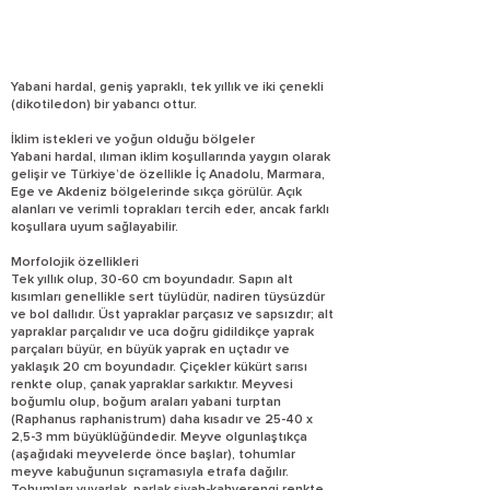
Yabani hardal, geniş yapraklı, tek yıllık ve iki çenekli
(dikotiledon) bir yabancı ottur.
İklim istekleri ve yoğun olduğu bölgeler
Yabani hardal, ılıman iklim koşullarında yaygın olarak
gelişir ve Türkiye’de özellikle İç Anadolu, Marmara,
Ege ve Akdeniz bölgelerinde sıkça görülür. Açık
alanları ve verimli toprakları tercih eder, ancak farklı
koşullara uyum sağlayabilir.
Morfolojik özellikleri
Tek yıllık olup, 30-60 cm boyundadır. Sapın alt
kısımları genellikle sert tüylüdür, nadiren tüysüzdür
ve bol dallıdır. Üst yapraklar parçasız ve sapsızdır; alt
yapraklar parçalıdır ve uca doğru gidildikçe yaprak
parçaları büyür, en büyük yaprak en uçtadır ve
yaklaşık 20 cm boyundadır. Çiçekler kükürt sarısı
renkte olup, çanak yapraklar sarkıktır. Meyvesi
boğumlu olup, boğum araları yabani turptan
(Raphanus raphanistrum) daha kısadır ve 25-40 x
2,5-3 mm büyüklüğündedir. Meyve olgunlaştıkça
(aşağıdaki meyvelerde önce başlar), tohumlar
meyve kabuğunun sıçramasıyla etrafa dağılır.