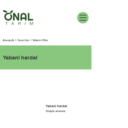
Anasayfa
|
Zararlılar
|
Yabancı Otlar
Yabani hardal
Yabani hardal
Sinapis arvensis