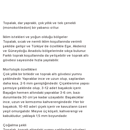
Topalak, dar yapraklı, çok yıllık ve tek çenekli
(monokotiledon) bir yabancı ottur.
İklim istekleri ve yoğun olduğu bölgeler
Topalak, sıcak ve nemli iklim koşullarında verimli
şekilde gelişir ve Türkiye’de özellikle Ege, Akdeniz
ve Güneydoğu Anadolu bölgelerinde sıkça bulunur.
Farklı toprak koşullarında da yetişebilir ve toprak altı
gövdesi sayesinde hızla yayılabilir.
Morfolojik özellikleri
Çok yıllık bir bitkidir ve toprak altı gövdesi yumru
şeklindedir. Yapraklar ince ve uzun olup, saplardan
daha kısa, 2-5 mm genişliğindedir. Çiçeklenme yapısı
şemsiye şeklinde olup, 3-12 adet başakcık içerir.
Başağın hemen altındaki yapraklar 3-6 cm, bazı
durumlarda 30 cm’ye kadar uzayabilir. Başakcıklar
ince, uzun ve kırmızımsı kahverengindedir. Her bir
başakcık, 10-40 adet çiçek içerir ve kavuzların üzeri
yeşil omurgalıdır. Meyve üç köşeli, kahverengi ve
kabukludur; yaklaşık 1,5 mm boyundadır.
Çoğalma şekli