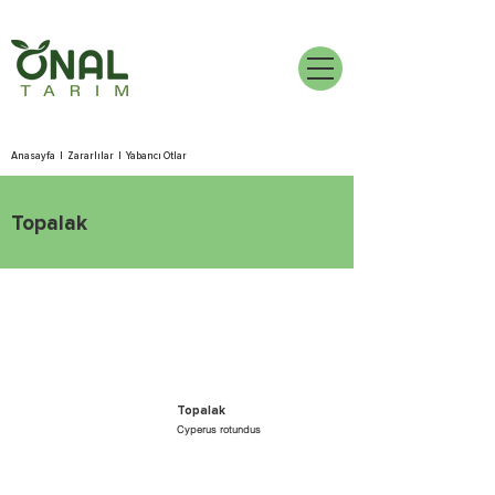
Anasayfa
|
Zararlılar
|
Yabancı Otlar
Topalak
Topalak
Cyperus rotundus