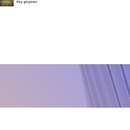
Köy göçüren
Tarla sarmaşığı
Pire otu
Küçük tohumlu yonca
küskütü
Tarla küskütü
Büyük küsküt
Köpek dişi ayrığı
Topalak