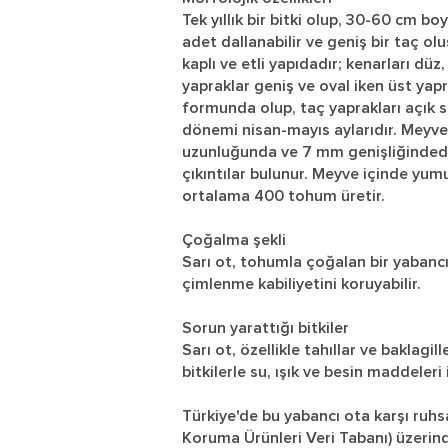
Tek yıllık bir bitki olup, 30-60 cm bo
adet dallanabilir ve geniş bir taç ol
kaplı ve etli yapıdadır; kenarları düz
yapraklar geniş ve oval iken üst yapr
formunda olup, taç yaprakları açık 
dönemi nisan-mayıs aylarıdır. Meyv
uzunluğunda ve 7 mm genişliğindedi
çıkıntılar bulunur. Meyve içinde yum
ortalama 400 tohum üretir.
Çoğalma şekli
Sarı ot, tohumla çoğalan bir yabancı 
çimlenme kabiliyetini koruyabilir.
Sorun yarattığı bitkiler
Sarı ot, özellikle tahıllar ve baklagil
bitkilerle su, ışık ve besin maddeler
Türkiye'de bu yabancı ota karşı ruhsa
Koruma Ürünleri Veri Tabanı) üzerind