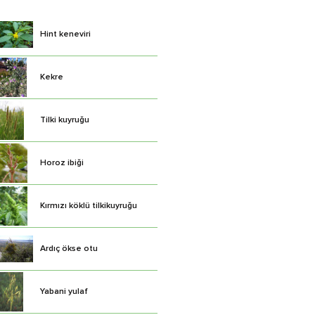
Hint keneviri
Kekre
Tilki kuyruğu
Horoz ibiği
Kırmızı köklü tilkikuyruğu
Ardıç ökse otu
Yabani yulaf