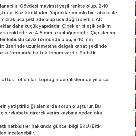
ylanabilir. Gövdesi mavimsi yeşil renkte olup, 2-10
uşturur. Kazık köklüdür. Yapraklar mumlu bir tabaka ile
, mızrak ucu şeklinde olup uca doğru sivrilir. Alt
aklar daha küçük yapıdadır. Çiçekler bileşik salkım
sarı renktedir ve 4-5 mm uzunluğundadır. Çiçeklenme
eler kabuklu ceviz formunda olup, 8-10 mm
r; üzerinde uzunlamasına dalgalı kanat şeklinde
urta formunda bir tek tohum vardır. Bir bitki
ottur. Tohumları toprağın derinliklerinde yıllarca
lerin yetiştirildiği alanlarda sorun oluşturur. Bu
i için rekabete girerek verim kaybına neden olur.
tlı herbisitler hakkında güncel bilgi BKÜ (Bitki
en incelenebilir.