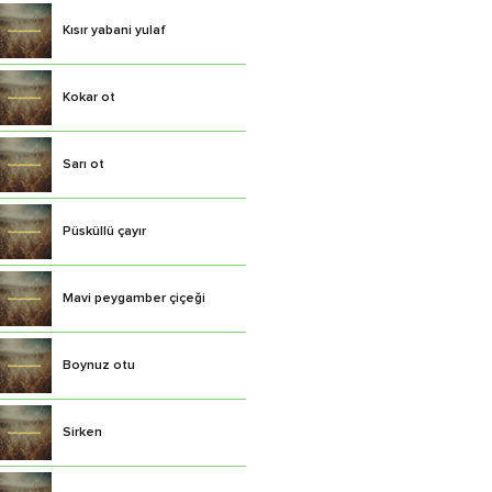
Kısır yabani yulaf
Kokar ot
Sarı ot
Püsküllü çayır
Mavi peygamber çiçeği
Boynuz otu
Sirken