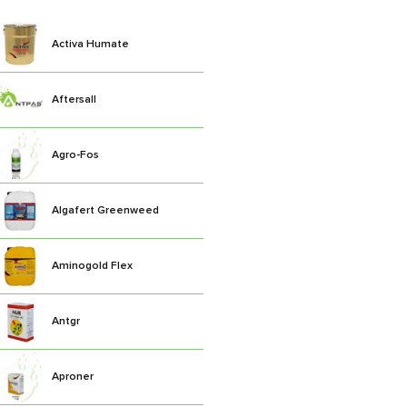
Activa Humate
Aftersall
Agro-Fos
Algafert Greenweed
Aminogold Flex
Antgr
Aproner