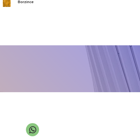
Borzince
Calborium
Callido
CarboMax
Chikolat VRS
Class NZn
Cloro-X
Cupro