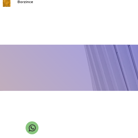
Borzince
Calborium
Callido
CarboMax
Chikolat VRS
Class NZn
Cloro-X
Cupro