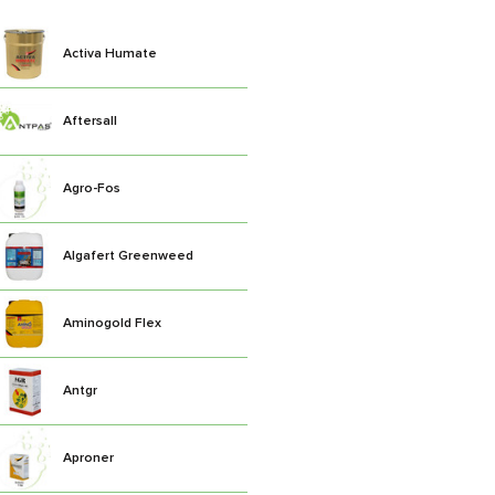
Activa Humate
Aftersall
Agro-Fos
Algafert Greenweed
Aminogold Flex
Antgr
Aproner