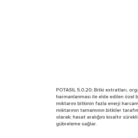
POTASIL 5.0.20; Bitki extratları, org
harmanlanması ile elde edilen özel b
miktarını bitkinin fazla enerji harc
miktarının tamamının bitkiler tarafı
olarak; hasat aralığını kısaltır sürek
gübreleme sağlar.