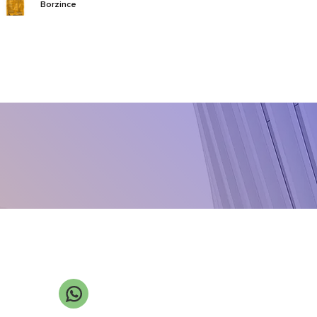
Borzince
Calborium
Callido
CarboMax
Chikolat VRS
Class NZn
Cloro-X
Cupro