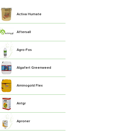
Activa Humate
Aftersall
Agro-Fos
Algafert Greenweed
Aminogold Flex
Antgr
Aproner