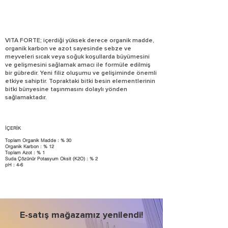
VITA FORTE; içerdiği yüksek derece organik madde,
organik karbon ve azot sayesinde sebze ve
meyveleri sıcak veya soğuk koşullarda büyümesini
ve gelişmesini sağlamak amacı ile formüle edilmiş
bir gübredir. Yeni filiz oluşumu ve gelişiminde önemli
etkiye sahiptir. Topraktaki bitki besin elementlerinin
bitki bünyesine taşınmasını dolaylı yönden
sağlamaktadır.
İÇERİK
Toplam Organik Madde : % 30
Organik Karbon : % 12
Toplam Azot : % 1
Suda Çözünür Potasyum Oksit (K2O) : % 2
pH : 4-6
E-satış mağazamız yenilendi!