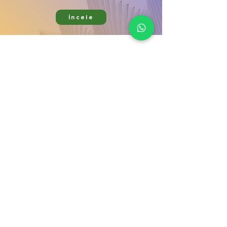
İncele
Ürünlerimiz
Kurumsal
Bitki Koruma
Hata bildir
Bitki Besleme
Mağaza
Aktif Maddeler
İletişim
Gübre Çeşitleri
Galeri
Zararlı & Hastalık
Blog